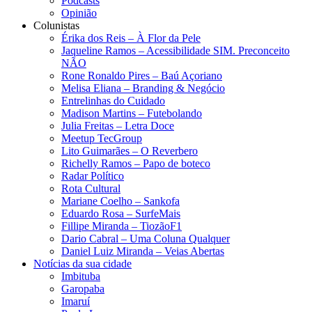
Podcasts
Opinião
Colunistas
Érika dos Reis​ – À Flor da Pele
Jaqueline Ramos – Acessibilidade SIM. Preconceito
NÃO
Rone Ronaldo Pires – Baú Açoriano
Melisa Eliana – Branding & Negócio
Entrelinhas do Cuidado
Madison Martins – Futebolando
Julia Freitas​ – Letra Doce
Meetup TecGroup
Lito Guimarães – O Reverbero
Richelly Ramos​ – Papo de boteco
Radar Político
Rota Cultural
Mariane Coelho – Sankofa
Eduardo Rosa​ – SurfeMais
Fillipe Miranda – TiozãoF1
Dario Cabral – Uma Coluna Qualquer
Daniel Luiz Miranda – Veias Abertas
Notícias da sua cidade
Imbituba
Garopaba
Imaruí