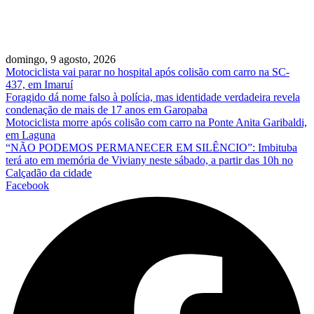
domingo, 9 agosto, 2026
Motociclista vai parar no hospital após colisão com carro na SC-
437, em Imaruí
Foragido dá nome falso à polícia, mas identidade verdadeira revela
condenação de mais de 17 anos em Garopaba
Motociclista morre após colisão com carro na Ponte Anita Garibaldi,
em Laguna
“NÃO PODEMOS PERMANECER EM SILÊNCIO”: Imbituba
terá ato em memória de Viviany neste sábado, a partir das 10h no
Calçadão da cidade
Facebook