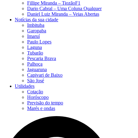
Fillipe Miranda – TiozãoF1
Dario Cabral – Uma Coluna Qualquer
Daniel Luiz Miranda – Veias Abertas
Notícias da sua cidade
Imbituba
Garopaba
Imaruí
Paulo Lopes
Laguna
Tubarão
Pescaria Brava
Palhoça
Jaguaruna
Capivari de Baixo
São José
Utilidades
Cotação
Horóscopo
Previsão do tempo
Marés e ondas