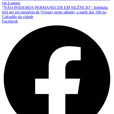
em Laguna
“NÃO PODEMOS PERMANECER EM SILÊNCIO”: Imbituba
terá ato em memória de Viviany neste sábado, a partir das 10h no
Calçadão da cidade
Facebook