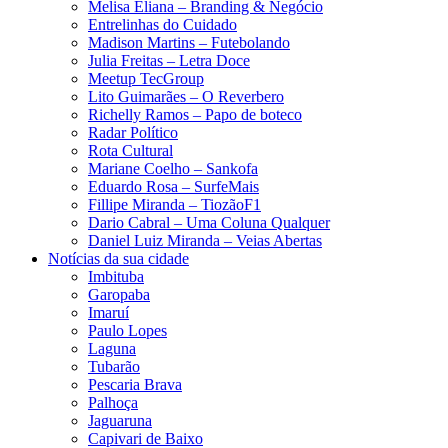
Melisa Eliana – Branding & Negócio
Entrelinhas do Cuidado
Madison Martins – Futebolando
Julia Freitas​ – Letra Doce
Meetup TecGroup
Lito Guimarães – O Reverbero
Richelly Ramos​ – Papo de boteco
Radar Político
Rota Cultural
Mariane Coelho – Sankofa
Eduardo Rosa​ – SurfeMais
Fillipe Miranda – TiozãoF1
Dario Cabral – Uma Coluna Qualquer
Daniel Luiz Miranda – Veias Abertas
Notícias da sua cidade
Imbituba
Garopaba
Imaruí
Paulo Lopes
Laguna
Tubarão
Pescaria Brava
Palhoça
Jaguaruna
Capivari de Baixo