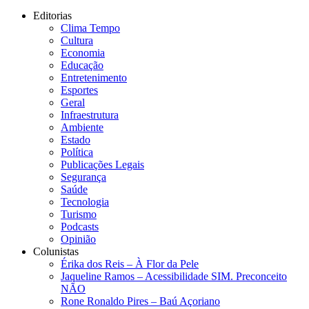
Editorias
Clima Tempo
Cultura
Economia
Educação
Entretenimento
Esportes
Geral
Infraestrutura
Ambiente
Estado
Política
Publicações Legais
Segurança
Saúde
Tecnologia
Turismo
Podcasts
Opinião
Colunistas
Érika dos Reis​ – À Flor da Pele
Jaqueline Ramos – Acessibilidade SIM. Preconceito
NÃO
Rone Ronaldo Pires – Baú Açoriano