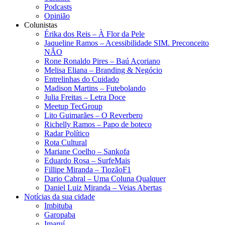
Podcasts
Opinião
Colunistas
Érika dos Reis​ – À Flor da Pele
Jaqueline Ramos – Acessibilidade SIM. Preconceito
NÃO
Rone Ronaldo Pires – Baú Açoriano
Melisa Eliana – Branding & Negócio
Entrelinhas do Cuidado
Madison Martins – Futebolando
Julia Freitas​ – Letra Doce
Meetup TecGroup
Lito Guimarães – O Reverbero
Richelly Ramos​ – Papo de boteco
Radar Político
Rota Cultural
Mariane Coelho – Sankofa
Eduardo Rosa​ – SurfeMais
Fillipe Miranda – TiozãoF1
Dario Cabral – Uma Coluna Qualquer
Daniel Luiz Miranda – Veias Abertas
Notícias da sua cidade
Imbituba
Garopaba
Imaruí