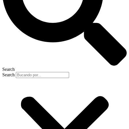
Search
Search