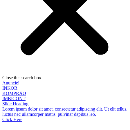
Close this search box.
Anuncie!
INKOR
KOMPRÃO
IMBICONT
Slide Heading
Lorem ipsum dolor sit amet, consectetur adipiscing elit. Ut elit tellus,
luctus nec ullamcorper mattis, pulvinar dapibus leo.
Click Here