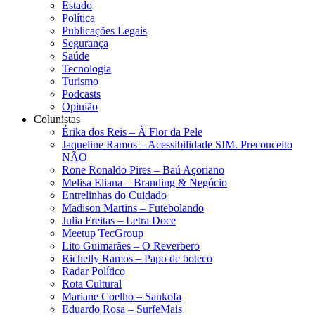
Estado
Política
Publicações Legais
Segurança
Saúde
Tecnologia
Turismo
Podcasts
Opinião
Colunistas
Érika dos Reis​ – À Flor da Pele
Jaqueline Ramos – Acessibilidade SIM. Preconceito
NÃO
Rone Ronaldo Pires – Baú Açoriano
Melisa Eliana – Branding & Negócio
Entrelinhas do Cuidado
Madison Martins – Futebolando
Julia Freitas​ – Letra Doce
Meetup TecGroup
Lito Guimarães – O Reverbero
Richelly Ramos​ – Papo de boteco
Radar Político
Rota Cultural
Mariane Coelho – Sankofa
Eduardo Rosa​ – SurfeMais