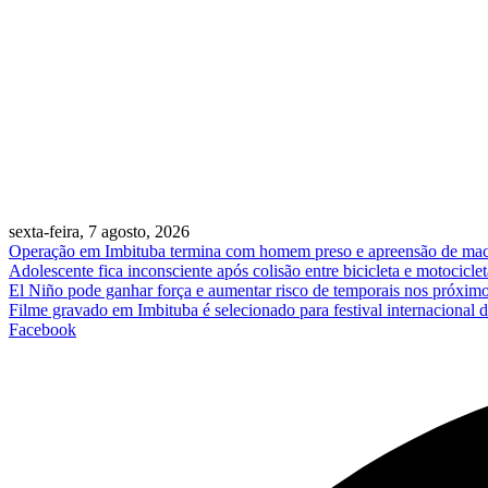
sexta-feira, 7 agosto, 2026
Operação em Imbituba termina com homem preso e apreensão de ma
Adolescente fica inconsciente após colisão entre bicicleta e motociclet
El Niño pode ganhar força e aumentar risco de temporais nos próxim
Filme gravado em Imbituba é selecionado para festival internacional 
Facebook