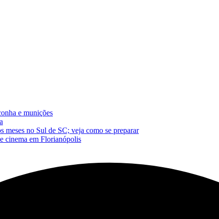
conha e munições
a
os meses no Sul de SC; veja como se preparar
de cinema em Florianópolis