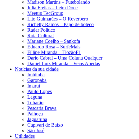
Madison Martins – Futebolando
Julia Freitas​ – Letra Doce
Meetup TecGroup
Lito Guimarães – O Reverbero
Richelly Ramos​ – Papo de boteco
Radar Político
Rota Cultural
Mariane Coelho – Sankofa
Eduardo Rosa​ – SurfeMais
Fillipe Miranda – TiozãoF1
Dario Cabral – Uma Coluna Qualquer
Daniel Luiz Miranda – Veias Abertas
Notícias da sua cidade
Imbituba
Garopaba
Imaruí
Paulo Lopes
Laguna
Tubarão
Pescaria Brava
Palhoça
Jaguaruna
Capivari de Baixo
São José
Utilidades