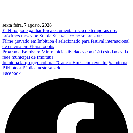
sexta-feira, 7 agosto, 2026
El Niño pode ganhar força e aumentar risco de temporais nos
próximos meses no Sul de SC; veja como se preparar
Filme gravado em Imbituba é selecionado para festival internacional
de cinema em Florianópolis
Programa Bombeiro Mirim inicia atividades com 140 estudantes da
rede municipal de Imbituba
Imbituba lança jogo cultural “Cadê o Boi?” com evento gratuito na
Biblioteca Pública neste sábado
Facebook