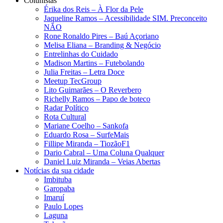
Colunistas
Érika dos Reis​ – À Flor da Pele
Jaqueline Ramos – Acessibilidade SIM. Preconceito
NÃO
Rone Ronaldo Pires – Baú Açoriano
Melisa Eliana – Branding & Negócio
Entrelinhas do Cuidado
Madison Martins – Futebolando
Julia Freitas​ – Letra Doce
Meetup TecGroup
Lito Guimarães – O Reverbero
Richelly Ramos​ – Papo de boteco
Radar Político
Rota Cultural
Mariane Coelho – Sankofa
Eduardo Rosa​ – SurfeMais
Fillipe Miranda – TiozãoF1
Dario Cabral – Uma Coluna Qualquer
Daniel Luiz Miranda – Veias Abertas
Notícias da sua cidade
Imbituba
Garopaba
Imaruí
Paulo Lopes
Laguna