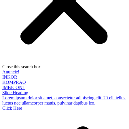
Close this search box.
Anuncie!
INKOR
KOMPRÃO
IMBICONT
Slide Heading
Lorem ipsum dolor sit amet, consectetur adipiscing elit. Ut elit tellus,
luctus nec ullamcorper mattis, pulvinar dapibus leo.
Click Here