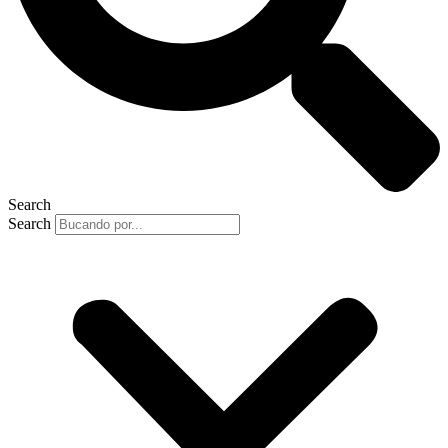
Search
Search