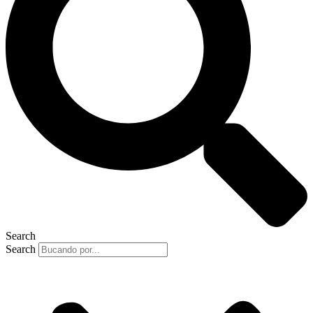
Search
Search