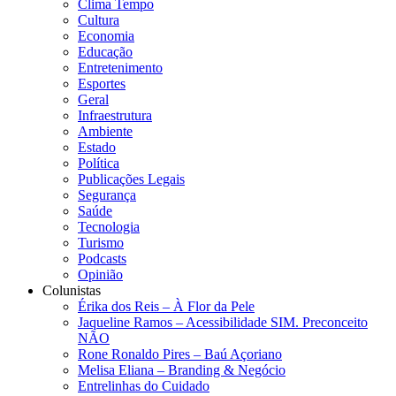
Clima Tempo
Cultura
Economia
Educação
Entretenimento
Esportes
Geral
Infraestrutura
Ambiente
Estado
Política
Publicações Legais
Segurança
Saúde
Tecnologia
Turismo
Podcasts
Opinião
Colunistas
Érika dos Reis​ – À Flor da Pele
Jaqueline Ramos – Acessibilidade SIM. Preconceito
NÃO
Rone Ronaldo Pires – Baú Açoriano
Melisa Eliana – Branding & Negócio
Entrelinhas do Cuidado