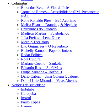
Colunistas
Érika dos Reis​ – À Flor da Pele
Jaqueline Ramos – Acessibilidade SIM. Preconceito
NÃO
Rone Ronaldo Pires – Baú Açoriano
Melisa Eliana – Branding & Negócio
Entrelinhas do Cuidado
Madison Martins – Futebolando
Julia Freitas​ – Letra Doce
Meetup TecGroup
Lito Guimarães – O Reverbero
Richelly Ramos​ – Papo de boteco
Radar Político
Rota Cultural
Mariane Coelho – Sankofa
Eduardo Rosa​ – SurfeMais
Fillipe Miranda – TiozãoF1
Dario Cabral – Uma Coluna Qualquer
Daniel Luiz Miranda – Veias Abertas
Notícias da sua cidade
Imbituba
Garopaba
Imaruí
Paulo Lopes
Laguna