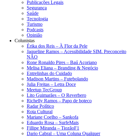
Publicações Legais
Segurança
Saúde
Tecnologia
Turismo
Podcasts
Opinião
Colunistas
Érika dos Reis​ – À Flor da Pele
Jaqueline Ramos – Acessibilidade SIM. Preconceito
NÃO
Rone Ronaldo Pires – Baú Açoriano
Melisa Eliana – Branding & Negócio
Entrelinhas do Cuidado
Madison Martins – Futebolando
Julia Freitas​ – Letra Doce
Meetup TecGroup
Lito Guimarães – O Reverbero
Richelly Ramos​ – Papo de boteco
Radar Político
Rota Cultural
Mariane Coelho – Sankofa
Eduardo Rosa​ – SurfeMais
Fillipe Miranda – TiozãoF1
Dario Cabral – Uma Coluna Qualquer