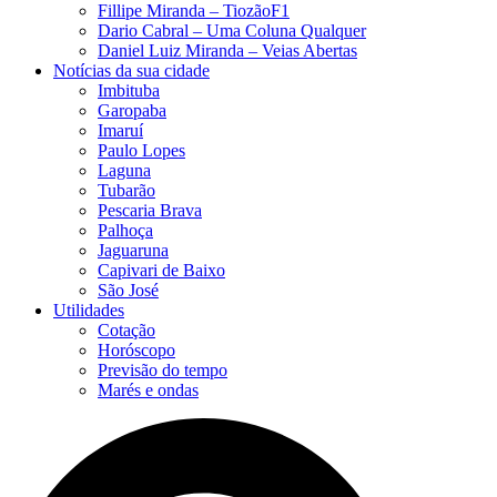
Fillipe Miranda – TiozãoF1
Dario Cabral – Uma Coluna Qualquer
Daniel Luiz Miranda – Veias Abertas
Notícias da sua cidade
Imbituba
Garopaba
Imaruí
Paulo Lopes
Laguna
Tubarão
Pescaria Brava
Palhoça
Jaguaruna
Capivari de Baixo
São José
Utilidades
Cotação
Horóscopo
Previsão do tempo
Marés e ondas