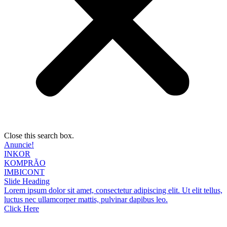
Close this search box.
Anuncie!
INKOR
KOMPRÃO
IMBICONT
Slide Heading
Lorem ipsum dolor sit amet, consectetur adipiscing elit. Ut elit tellus,
luctus nec ullamcorper mattis, pulvinar dapibus leo.
Click Here