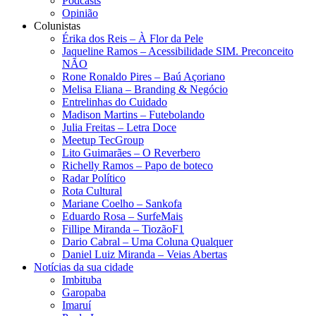
Podcasts
Opinião
Colunistas
Érika dos Reis​ – À Flor da Pele
Jaqueline Ramos – Acessibilidade SIM. Preconceito
NÃO
Rone Ronaldo Pires – Baú Açoriano
Melisa Eliana – Branding & Negócio
Entrelinhas do Cuidado
Madison Martins – Futebolando
Julia Freitas​ – Letra Doce
Meetup TecGroup
Lito Guimarães – O Reverbero
Richelly Ramos​ – Papo de boteco
Radar Político
Rota Cultural
Mariane Coelho – Sankofa
Eduardo Rosa​ – SurfeMais
Fillipe Miranda – TiozãoF1
Dario Cabral – Uma Coluna Qualquer
Daniel Luiz Miranda – Veias Abertas
Notícias da sua cidade
Imbituba
Garopaba
Imaruí