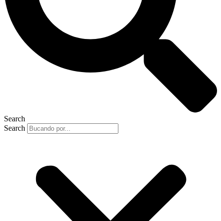
Search
Search