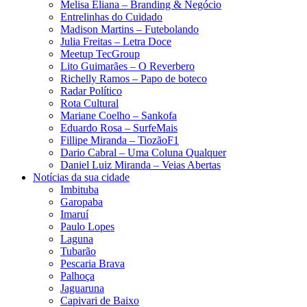
Melisa Eliana – Branding & Negócio
Entrelinhas do Cuidado
Madison Martins – Futebolando
Julia Freitas​ – Letra Doce
Meetup TecGroup
Lito Guimarães – O Reverbero
Richelly Ramos​ – Papo de boteco
Radar Político
Rota Cultural
Mariane Coelho – Sankofa
Eduardo Rosa​ – SurfeMais
Fillipe Miranda – TiozãoF1
Dario Cabral – Uma Coluna Qualquer
Daniel Luiz Miranda – Veias Abertas
Notícias da sua cidade
Imbituba
Garopaba
Imaruí
Paulo Lopes
Laguna
Tubarão
Pescaria Brava
Palhoça
Jaguaruna
Capivari de Baixo