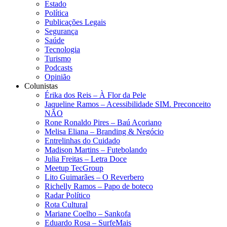
Estado
Política
Publicações Legais
Segurança
Saúde
Tecnologia
Turismo
Podcasts
Opinião
Colunistas
Érika dos Reis​ – À Flor da Pele
Jaqueline Ramos – Acessibilidade SIM. Preconceito
NÃO
Rone Ronaldo Pires – Baú Açoriano
Melisa Eliana – Branding & Negócio
Entrelinhas do Cuidado
Madison Martins – Futebolando
Julia Freitas​ – Letra Doce
Meetup TecGroup
Lito Guimarães – O Reverbero
Richelly Ramos​ – Papo de boteco
Radar Político
Rota Cultural
Mariane Coelho – Sankofa
Eduardo Rosa​ – SurfeMais