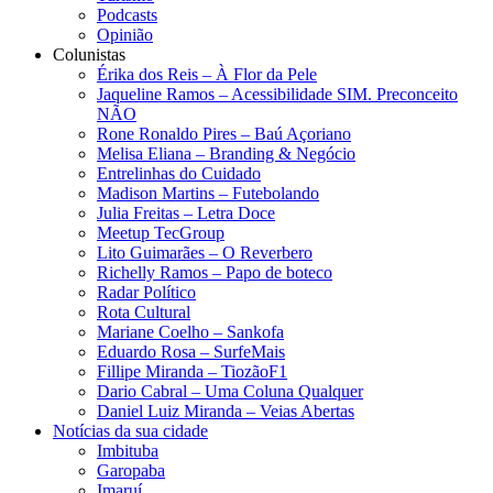
Podcasts
Opinião
Colunistas
Érika dos Reis​ – À Flor da Pele
Jaqueline Ramos – Acessibilidade SIM. Preconceito
NÃO
Rone Ronaldo Pires – Baú Açoriano
Melisa Eliana – Branding & Negócio
Entrelinhas do Cuidado
Madison Martins – Futebolando
Julia Freitas​ – Letra Doce
Meetup TecGroup
Lito Guimarães – O Reverbero
Richelly Ramos​ – Papo de boteco
Radar Político
Rota Cultural
Mariane Coelho – Sankofa
Eduardo Rosa​ – SurfeMais
Fillipe Miranda – TiozãoF1
Dario Cabral – Uma Coluna Qualquer
Daniel Luiz Miranda – Veias Abertas
Notícias da sua cidade
Imbituba
Garopaba
Imaruí