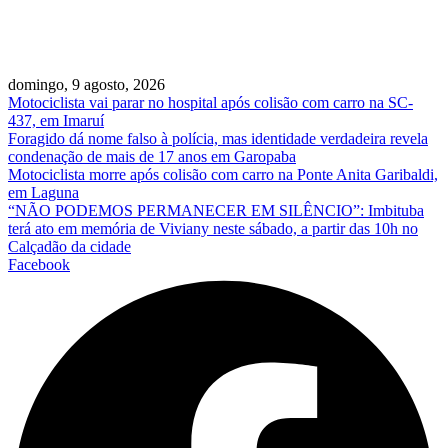
domingo, 9 agosto, 2026
Motociclista vai parar no hospital após colisão com carro na SC-
437, em Imaruí
Foragido dá nome falso à polícia, mas identidade verdadeira revela
condenação de mais de 17 anos em Garopaba
Motociclista morre após colisão com carro na Ponte Anita Garibaldi,
em Laguna
“NÃO PODEMOS PERMANECER EM SILÊNCIO”: Imbituba
terá ato em memória de Viviany neste sábado, a partir das 10h no
Calçadão da cidade
Facebook