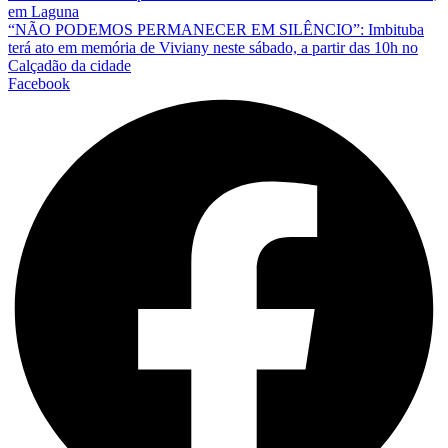
em Laguna
“NÃO PODEMOS PERMANECER EM SILÊNCIO”: Imbituba
terá ato em memória de Viviany neste sábado, a partir das 10h no
Calçadão da cidade
Facebook