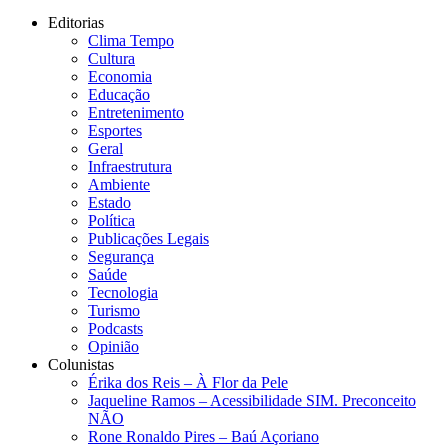
Editorias
Clima Tempo
Cultura
Economia
Educação
Entretenimento
Esportes
Geral
Infraestrutura
Ambiente
Estado
Política
Publicações Legais
Segurança
Saúde
Tecnologia
Turismo
Podcasts
Opinião
Colunistas
Érika dos Reis​ – À Flor da Pele
Jaqueline Ramos – Acessibilidade SIM. Preconceito
NÃO
Rone Ronaldo Pires – Baú Açoriano