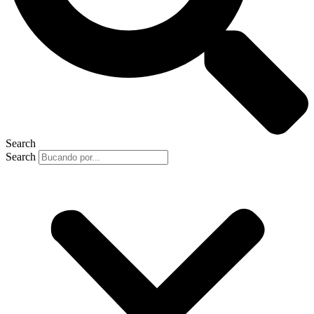
Search
Search