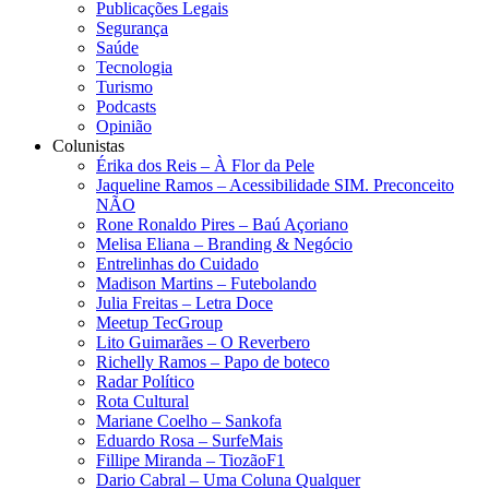
Publicações Legais
Segurança
Saúde
Tecnologia
Turismo
Podcasts
Opinião
Colunistas
Érika dos Reis​ – À Flor da Pele
Jaqueline Ramos – Acessibilidade SIM. Preconceito
NÃO
Rone Ronaldo Pires – Baú Açoriano
Melisa Eliana – Branding & Negócio
Entrelinhas do Cuidado
Madison Martins – Futebolando
Julia Freitas​ – Letra Doce
Meetup TecGroup
Lito Guimarães – O Reverbero
Richelly Ramos​ – Papo de boteco
Radar Político
Rota Cultural
Mariane Coelho – Sankofa
Eduardo Rosa​ – SurfeMais
Fillipe Miranda – TiozãoF1
Dario Cabral – Uma Coluna Qualquer