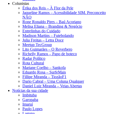
Colunistas
Érika dos Reis​ – À Flor da Pele
Jaqueline Ramos – Acessibilidade SIM. Preconceito
NÃO
Rone Ronaldo Pires – Baú Açoriano
Melisa Eliana – Branding & Negócio
Entrelinhas do Cuidado
Madison Martins – Futebolando
Julia Freitas​ – Letra Doce
Meetup TecGroup
Lito Guimarães – O Reverbero
Richelly Ramos​ – Papo de boteco
Radar Político
Rota Cultural
Mariane Coelho – Sankofa
Eduardo Rosa​ – SurfeMais
Fillipe Miranda – TiozãoF1
Dario Cabral – Uma Coluna Qualquer
Daniel Luiz Miranda – Veias Abertas
Notícias da sua cidade
Imbituba
Garopaba
Imaruí
Paulo Lopes
Laguna