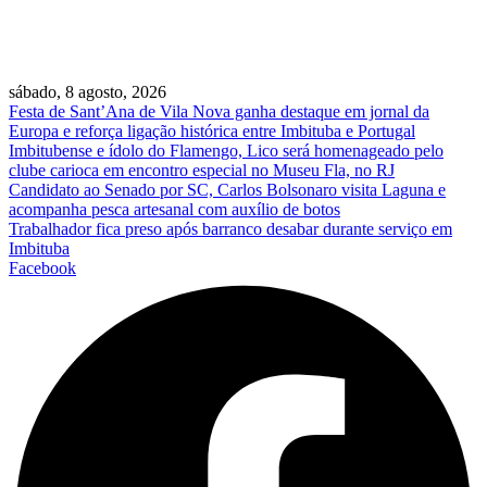
sábado, 8 agosto, 2026
Festa de Sant’Ana de Vila Nova ganha destaque em jornal da
Europa e reforça ligação histórica entre Imbituba e Portugal
Imbitubense e ídolo do Flamengo, Lico será homenageado pelo
clube carioca em encontro especial no Museu Fla, no RJ
Candidato ao Senado por SC, Carlos Bolsonaro visita Laguna e
acompanha pesca artesanal com auxílio de botos
Trabalhador fica preso após barranco desabar durante serviço em
Imbituba
Facebook