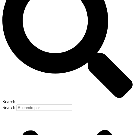
Search
Search