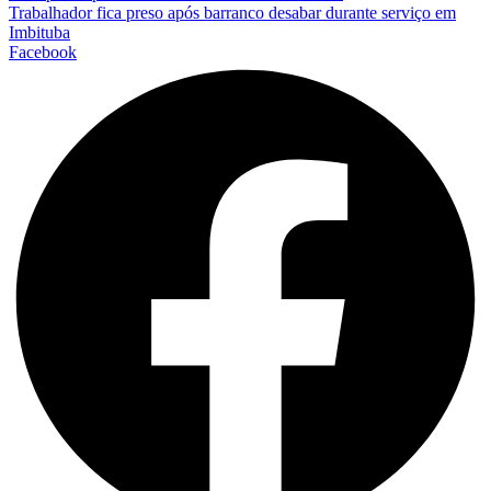
Trabalhador fica preso após barranco desabar durante serviço em
Imbituba
Facebook