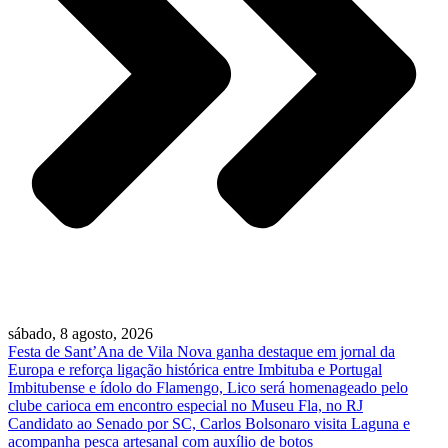
sábado, 8 agosto, 2026
Festa de Sant’Ana de Vila Nova ganha destaque em jornal da
Europa e reforça ligação histórica entre Imbituba e Portugal
Imbitubense e ídolo do Flamengo, Lico será homenageado pelo
clube carioca em encontro especial no Museu Fla, no RJ
Candidato ao Senado por SC, Carlos Bolsonaro visita Laguna e
acompanha pesca artesanal com auxílio de botos