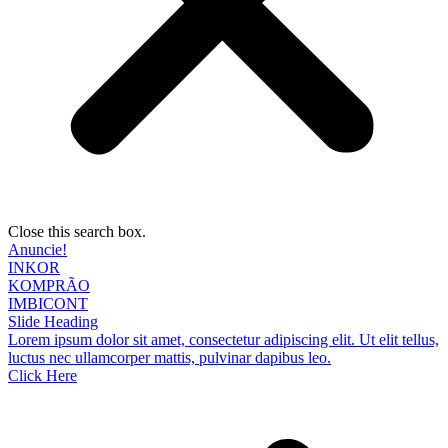
Close this search box.
Anuncie!
INKOR
KOMPRÃO
IMBICONT
Slide Heading
Lorem ipsum dolor sit amet, consectetur adipiscing elit. Ut elit tellus,
luctus nec ullamcorper mattis, pulvinar dapibus leo.
Click Here