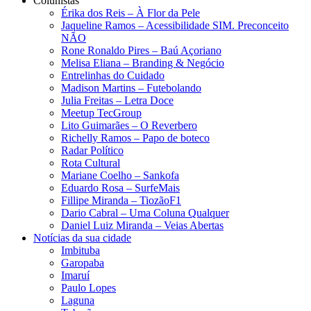
Colunistas
Érika dos Reis​ – À Flor da Pele
Jaqueline Ramos – Acessibilidade SIM. Preconceito
NÃO
Rone Ronaldo Pires – Baú Açoriano
Melisa Eliana – Branding & Negócio
Entrelinhas do Cuidado
Madison Martins – Futebolando
Julia Freitas​ – Letra Doce
Meetup TecGroup
Lito Guimarães – O Reverbero
Richelly Ramos​ – Papo de boteco
Radar Político
Rota Cultural
Mariane Coelho – Sankofa
Eduardo Rosa​ – SurfeMais
Fillipe Miranda – TiozãoF1
Dario Cabral – Uma Coluna Qualquer
Daniel Luiz Miranda – Veias Abertas
Notícias da sua cidade
Imbituba
Garopaba
Imaruí
Paulo Lopes
Laguna