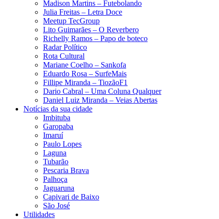
Madison Martins – Futebolando
Julia Freitas​ – Letra Doce
Meetup TecGroup
Lito Guimarães – O Reverbero
Richelly Ramos​ – Papo de boteco
Radar Político
Rota Cultural
Mariane Coelho – Sankofa
Eduardo Rosa​ – SurfeMais
Fillipe Miranda – TiozãoF1
Dario Cabral – Uma Coluna Qualquer
Daniel Luiz Miranda – Veias Abertas
Notícias da sua cidade
Imbituba
Garopaba
Imaruí
Paulo Lopes
Laguna
Tubarão
Pescaria Brava
Palhoça
Jaguaruna
Capivari de Baixo
São José
Utilidades