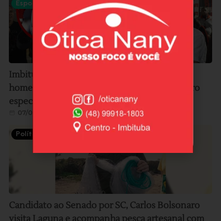
Esportes
Imbitubense e ídolo do Flamengo, Lico será
homenageado pelo clube carioca em encontro
especial no Museu Fla, no RJ
07/08/2026
Política
Candidato ao Senado por SC, Carlos Bolsonaro
visita Laguna e acompanha pesca artesanal com