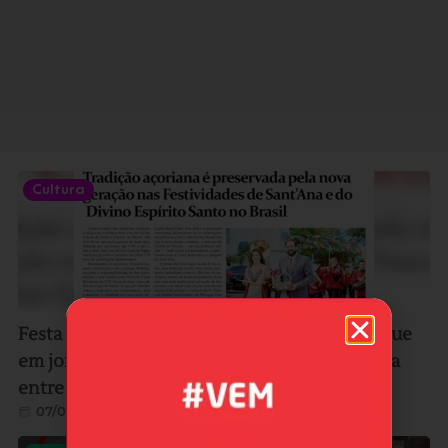
Cultura
Festa de Sant’Ana de Vila Nova ganha destaque
em jornal da Europa e reforça ligação histórica
entre Imbituba e Portugal
07/08/2026