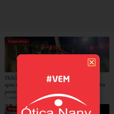
Segurança
TRÁGICO: Mulher morre e duas ficam feridas
após carro sair da pista na SC-436 e bater contra
poste em Laguna
09/08/2026
Segurança