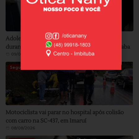
Adolescente dispensa pacote com cocaína
durante abordagem e trio é detido em Garopaba
09/08/2026
Segurança
Motociclista vai parar no hospital após colisão
com carro na SC-437, em Imaruí
08/08/2026