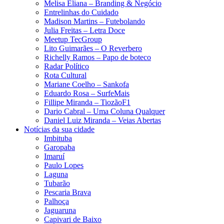
Melisa Eliana – Branding & Negócio
Entrelinhas do Cuidado
Madison Martins – Futebolando
Julia Freitas​ – Letra Doce
Meetup TecGroup
Lito Guimarães – O Reverbero
Richelly Ramos​ – Papo de boteco
Radar Político
Rota Cultural
Mariane Coelho – Sankofa
Eduardo Rosa​ – SurfeMais
Fillipe Miranda – TiozãoF1
Dario Cabral – Uma Coluna Qualquer
Daniel Luiz Miranda – Veias Abertas
Notícias da sua cidade
Imbituba
Garopaba
Imaruí
Paulo Lopes
Laguna
Tubarão
Pescaria Brava
Palhoça
Jaguaruna
Capivari de Baixo