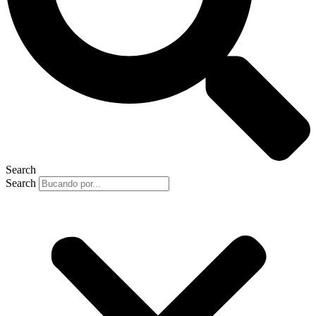
Search
Search