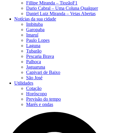
Fillipe Miranda – TiozãoF1
Dario Cabral – Uma Coluna Qualquer
Daniel Luiz Miranda – Veias Abertas
Notícias da sua cidade
Imbituba
Garopaba
Imaruí
Paulo Lopes
Laguna
Tubarão
Pescaria Brava
Palhoça
Jaguaruna
Capivari de Baixo
São José
Utilidades
Cotação
Horóscopo
Previsão do tempo
Marés e ondas