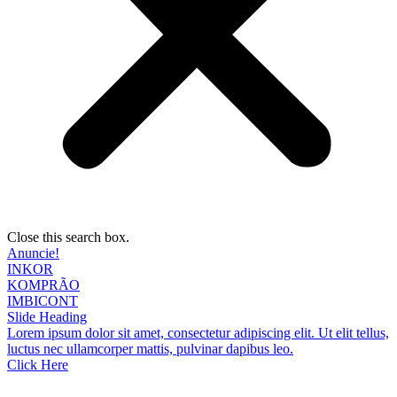
Close this search box.
Anuncie!
INKOR
KOMPRÃO
IMBICONT
Slide Heading
Lorem ipsum dolor sit amet, consectetur adipiscing elit. Ut elit tellus,
luctus nec ullamcorper mattis, pulvinar dapibus leo.
Click Here