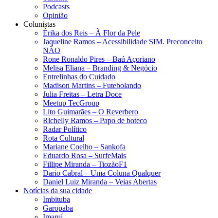
Podcasts
Opinião
Colunistas
Érika dos Reis​ – À Flor da Pele
Jaqueline Ramos – Acessibilidade SIM. Preconceito
NÃO
Rone Ronaldo Pires – Baú Açoriano
Melisa Eliana – Branding & Negócio
Entrelinhas do Cuidado
Madison Martins – Futebolando
Julia Freitas​ – Letra Doce
Meetup TecGroup
Lito Guimarães – O Reverbero
Richelly Ramos​ – Papo de boteco
Radar Político
Rota Cultural
Mariane Coelho – Sankofa
Eduardo Rosa​ – SurfeMais
Fillipe Miranda – TiozãoF1
Dario Cabral – Uma Coluna Qualquer
Daniel Luiz Miranda – Veias Abertas
Notícias da sua cidade
Imbituba
Garopaba
Imaruí