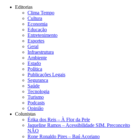
Editorias
Clima Tempo
Cultura
Economia
Educação
Entretenimento
Esportes
Geral
Infraestrutura
Ambiente
Estado
Política
Publicações Legais
Segurança
Saúde
Tecnologia
Turismo
Podcasts
Opinião
Colunistas
Érika dos Reis​ – À Flor da Pele
Jaqueline Ramos – Acessibilidade SIM. Preconceito
NÃO
Rone Ronaldo Pires – Baú Açoriano