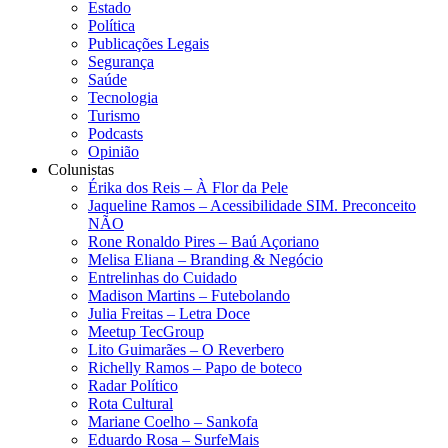
Estado
Política
Publicações Legais
Segurança
Saúde
Tecnologia
Turismo
Podcasts
Opinião
Colunistas
Érika dos Reis​ – À Flor da Pele
Jaqueline Ramos – Acessibilidade SIM. Preconceito
NÃO
Rone Ronaldo Pires – Baú Açoriano
Melisa Eliana – Branding & Negócio
Entrelinhas do Cuidado
Madison Martins – Futebolando
Julia Freitas​ – Letra Doce
Meetup TecGroup
Lito Guimarães – O Reverbero
Richelly Ramos​ – Papo de boteco
Radar Político
Rota Cultural
Mariane Coelho – Sankofa
Eduardo Rosa​ – SurfeMais