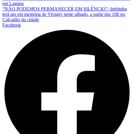
em Laguna
“NÃO PODEMOS PERMANECER EM SILÊNCIO”: Imbituba
terá ato em memória de Viviany neste sábado, a partir das 10h no
Calçadão da cidade
Facebook