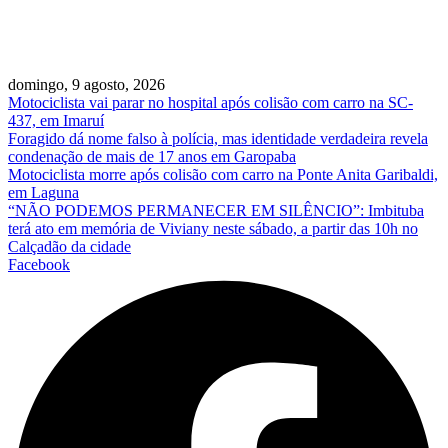
domingo, 9 agosto, 2026
Motociclista vai parar no hospital após colisão com carro na SC-
437, em Imaruí
Foragido dá nome falso à polícia, mas identidade verdadeira revela
condenação de mais de 17 anos em Garopaba
Motociclista morre após colisão com carro na Ponte Anita Garibaldi,
em Laguna
“NÃO PODEMOS PERMANECER EM SILÊNCIO”: Imbituba
terá ato em memória de Viviany neste sábado, a partir das 10h no
Calçadão da cidade
Facebook