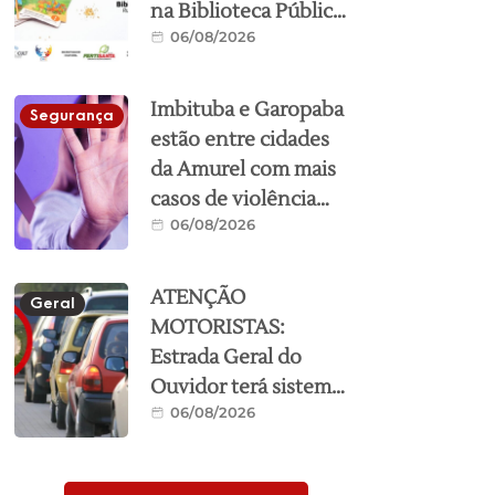
na Biblioteca Pública
06/08/2026
nesta sexta-feira
Imbituba e Garopaba
Segurança
estão entre cidades
da Amurel com mais
casos de violência
06/08/2026
contra a mulher; veja
ranking
ATENÇÃO
Geral
MOTORISTAS:
Estrada Geral do
Ouvidor terá sistema
06/08/2026
“siga e pare” durante
obras de
asfaltamento nesta