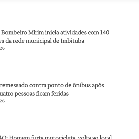
Bombeiro Mirim inicia atividades com 140
s da rede municipal de Imbituba
26
rremessado contra ponto de ônibus após
quatro pessoas ficam feridas
26
: Homem furta motocicleta, volta ao local