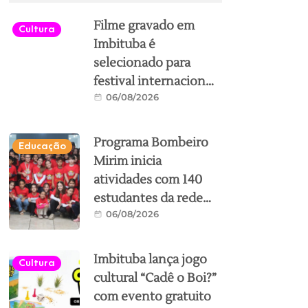
Filme gravado em
Cultura
Imbituba é
selecionado para
festival internacional
06/08/2026
de cinema em
Florianópolis
Programa Bombeiro
Educação
Mirim inicia
atividades com 140
estudantes da rede
06/08/2026
municipal de
Imbituba
Imbituba lança jogo
Cultura
cultural “Cadê o Boi?”
com evento gratuito