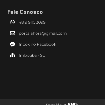
Fale Conosco
48 9 9115.3099
portalahora@gmail.com
Inbox no Facebook
Imbituba - SC
Desenvolvido por