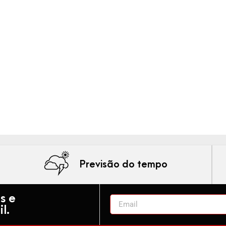
Previsão do tempo
s e
l.