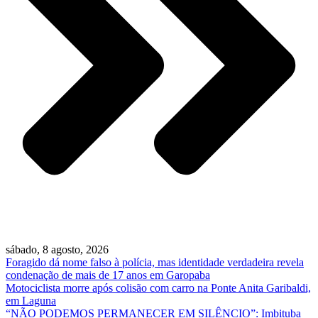
sábado, 8 agosto, 2026
Foragido dá nome falso à polícia, mas identidade verdadeira revela
condenação de mais de 17 anos em Garopaba
Motociclista morre após colisão com carro na Ponte Anita Garibaldi,
em Laguna
“NÃO PODEMOS PERMANECER EM SILÊNCIO”: Imbituba