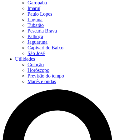
Garopaba
Imaruí
Paulo Lopes
Laguna
Tubarão
Pescaria Brava
Palhoça
Jaguaruna
Capivari de Baixo
São José
Utilidades
Cotação
Horóscopo
Previsão do tempo
Marés e ondas