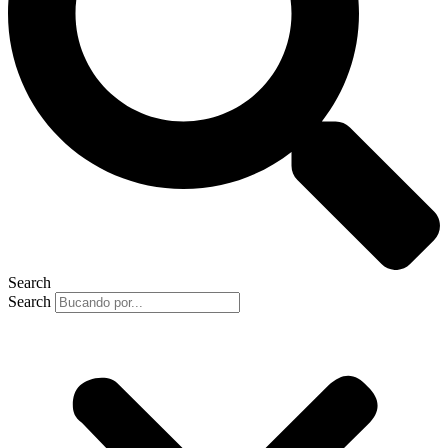
Search
Search