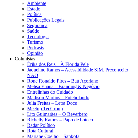
Ambiente
Estado
Política
Publicações Legais
Segurança
Saúde
Tecnologia
Turismo
Podcasts
Opinião
Colunistas
Érika dos Reis​ – À Flor da Pele
Jaqueline Ramos – Acessibilidade SIM. Preconceito
NÃO
Rone Ronaldo Pires – Baú Açoriano
Melisa Eliana – Branding & Negócio
Entrelinhas do Cuidado
Madison Martins – Futebolando
Julia Freitas​ – Letra Doce
Meetup TecGroup
Lito Guimarães – O Reverbero
Richelly Ramos​ – Papo de boteco
Radar Político
Rota Cultural
Mariane Coelho – Sankofa