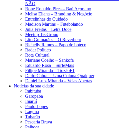
NÃO
Rone Ronaldo Pires – Baú Açoriano
Melisa Eliana – Branding & Negócio
Entrelinhas do Cuidado
Madison Martins – Futebolando
Julia Freitas​ – Letra Doce
Meetup TecGroup
Lito Guimarães – O Reverbero
Richelly Ramos​ – Papo de boteco
Radar Político
Rota Cultural
Mariane Coelho – Sankofa
Eduardo Rosa​ – SurfeMais
Fillipe Miranda – TiozãoF1
Dario Cabral – Uma Coluna Qualquer
Daniel Luiz Miranda – Veias Abertas
Notícias da sua cidade
Imbituba
Garopaba
Imaruí
Paulo Lopes
Laguna
Tubarão
Pescaria Brava
Palhoça