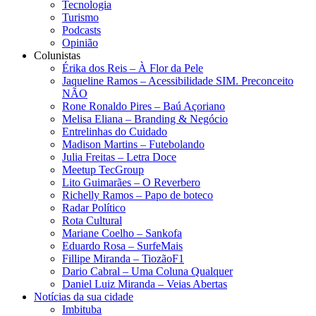
Tecnologia
Turismo
Podcasts
Opinião
Colunistas
Érika dos Reis​ – À Flor da Pele
Jaqueline Ramos – Acessibilidade SIM. Preconceito
NÃO
Rone Ronaldo Pires – Baú Açoriano
Melisa Eliana – Branding & Negócio
Entrelinhas do Cuidado
Madison Martins – Futebolando
Julia Freitas​ – Letra Doce
Meetup TecGroup
Lito Guimarães – O Reverbero
Richelly Ramos​ – Papo de boteco
Radar Político
Rota Cultural
Mariane Coelho – Sankofa
Eduardo Rosa​ – SurfeMais
Fillipe Miranda – TiozãoF1
Dario Cabral – Uma Coluna Qualquer
Daniel Luiz Miranda – Veias Abertas
Notícias da sua cidade
Imbituba