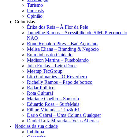
Turismo
Podcasts
Opinião
Colunistas
Érika dos Reis​ – À Flor da Pele
Jaqueline Ramos – Acessibilidade SIM. Preconceito
NÃO
Rone Ronaldo Pires – Baú Açoriano
Melisa Eliana – Branding & Negócio
Entrelinhas do Cuidado
Madison Martins – Futebolando
Julia Freitas​ – Letra Doce
Meetup TecGroup
Lito Guimarães – O Reverbero
Richelly Ramos​ – Papo de boteco
Radar Político
Rota Cultural
Mariane Coelho – Sankofa
Eduardo Rosa​ – SurfeMais
Fillipe Miranda – TiozãoF1
Dario Cabral – Uma Coluna Qualquer
Daniel Luiz Miranda – Veias Abertas
Notícias da sua cidade
Imbituba