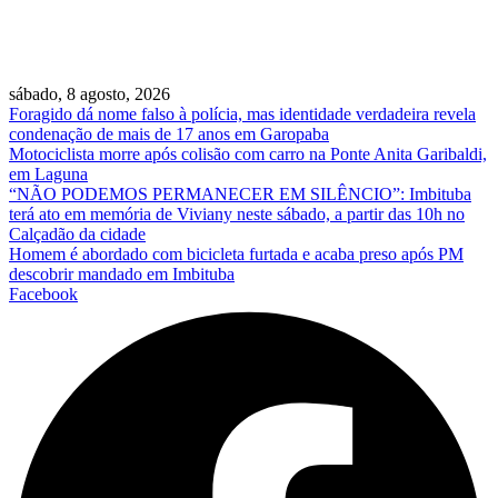
sábado, 8 agosto, 2026
Foragido dá nome falso à polícia, mas identidade verdadeira revela
condenação de mais de 17 anos em Garopaba
Motociclista morre após colisão com carro na Ponte Anita Garibaldi,
em Laguna
“NÃO PODEMOS PERMANECER EM SILÊNCIO”: Imbituba
terá ato em memória de Viviany neste sábado, a partir das 10h no
Calçadão da cidade
Homem é abordado com bicicleta furtada e acaba preso após PM
descobrir mandado em Imbituba
Facebook