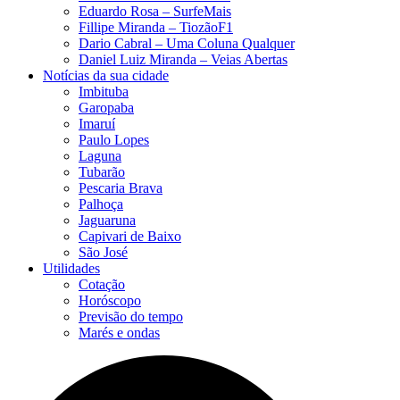
Eduardo Rosa​ – SurfeMais
Fillipe Miranda – TiozãoF1
Dario Cabral – Uma Coluna Qualquer
Daniel Luiz Miranda – Veias Abertas
Notícias da sua cidade
Imbituba
Garopaba
Imaruí
Paulo Lopes
Laguna
Tubarão
Pescaria Brava
Palhoça
Jaguaruna
Capivari de Baixo
São José
Utilidades
Cotação
Horóscopo
Previsão do tempo
Marés e ondas