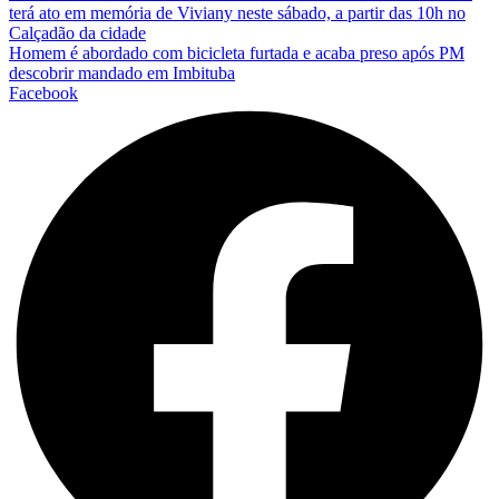
terá ato em memória de Viviany neste sábado, a partir das 10h no
Calçadão da cidade
Homem é abordado com bicicleta furtada e acaba preso após PM
descobrir mandado em Imbituba
Facebook