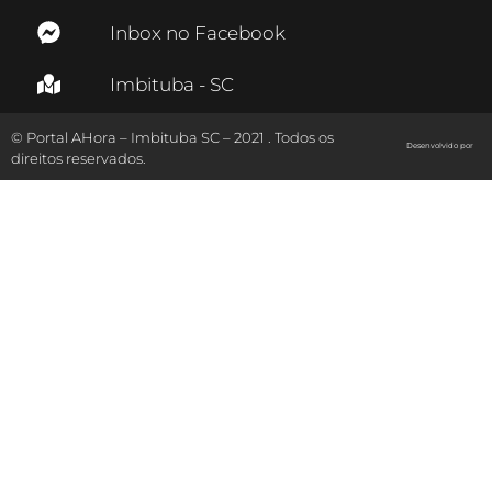
Inbox no Facebook
Imbituba - SC
© Portal AHora – Imbituba SC – 2021 . Todos os
Desenvolvido por
direitos reservados.