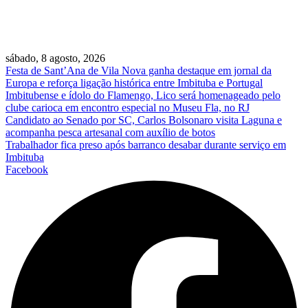
sábado, 8 agosto, 2026
Festa de Sant’Ana de Vila Nova ganha destaque em jornal da
Europa e reforça ligação histórica entre Imbituba e Portugal
Imbitubense e ídolo do Flamengo, Lico será homenageado pelo
clube carioca em encontro especial no Museu Fla, no RJ
Candidato ao Senado por SC, Carlos Bolsonaro visita Laguna e
acompanha pesca artesanal com auxílio de botos
Trabalhador fica preso após barranco desabar durante serviço em
Imbituba
Facebook