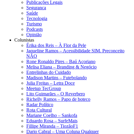
Publicações Legais
Segurança
Saúde
Tecnologia
Turismo
Podcasts
Opinião
Colunistas
Érika dos Reis​ – À Flor da Pele
Jaqueline Ramos – Acessibilidade SIM. Preconceito
NÃO
Rone Ronaldo Pires – Baú Açoriano
Melisa Eliana – Branding & Negócio
Entrelinhas do Cuidado
Madison Martins – Futebolando
Julia Freitas​ – Letra Doce
Meetup TecGroup
Lito Guimarães – O Reverbero
Richelly Ramos​ – Papo de boteco
Radar Político
Rota Cultural
Mariane Coelho – Sankofa
Eduardo Rosa​ – SurfeMais
Fillipe Miranda – TiozãoF1
Dario Cabral – Uma Coluna Qualquer