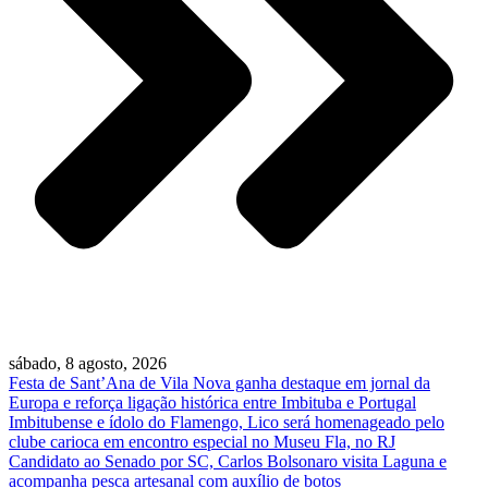
sábado, 8 agosto, 2026
Festa de Sant’Ana de Vila Nova ganha destaque em jornal da
Europa e reforça ligação histórica entre Imbituba e Portugal
Imbitubense e ídolo do Flamengo, Lico será homenageado pelo
clube carioca em encontro especial no Museu Fla, no RJ
Candidato ao Senado por SC, Carlos Bolsonaro visita Laguna e
acompanha pesca artesanal com auxílio de botos