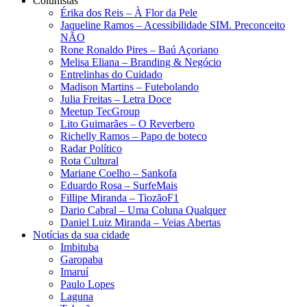
Colunistas
Érika dos Reis​ – À Flor da Pele
Jaqueline Ramos – Acessibilidade SIM. Preconceito
NÃO
Rone Ronaldo Pires – Baú Açoriano
Melisa Eliana – Branding & Negócio
Entrelinhas do Cuidado
Madison Martins – Futebolando
Julia Freitas​ – Letra Doce
Meetup TecGroup
Lito Guimarães – O Reverbero
Richelly Ramos​ – Papo de boteco
Radar Político
Rota Cultural
Mariane Coelho – Sankofa
Eduardo Rosa​ – SurfeMais
Fillipe Miranda – TiozãoF1
Dario Cabral – Uma Coluna Qualquer
Daniel Luiz Miranda – Veias Abertas
Notícias da sua cidade
Imbituba
Garopaba
Imaruí
Paulo Lopes
Laguna