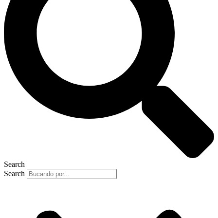
Search
Search