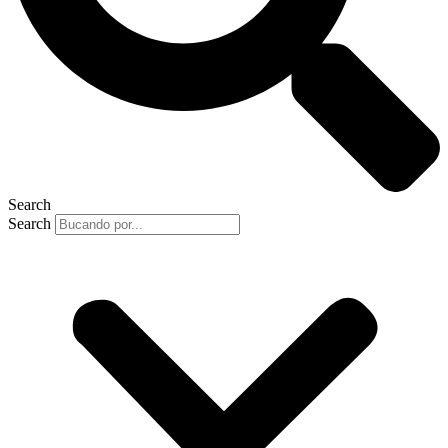
Search
Search