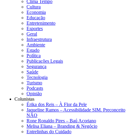
Clima Tempo
Cultura
Economia
Educação
Entretenimento
Esportes
Geral
Infraestrutura
Ambiente
Estado
Política
Publicações Legais
Segurança
Saúde
Tecnologia
Turismo
Podcasts
Opinião
Colunistas
Érika dos Reis​ – À Flor da Pele
Jaqueline Ramos – Acessibilidade SIM. Preconceito
NÃO
Rone Ronaldo Pires – Baú Açoriano
Melisa Eliana – Branding & Negócio
Entrelinhas do Cuidado