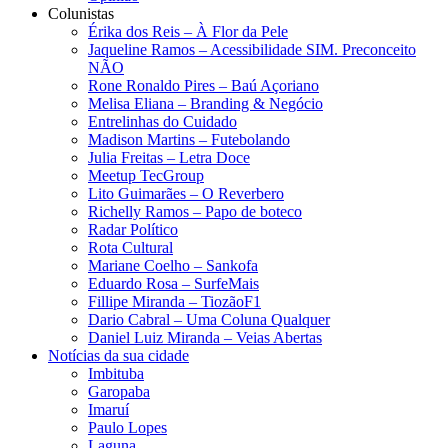
Colunistas
Érika dos Reis​ – À Flor da Pele
Jaqueline Ramos – Acessibilidade SIM. Preconceito
NÃO
Rone Ronaldo Pires – Baú Açoriano
Melisa Eliana – Branding & Negócio
Entrelinhas do Cuidado
Madison Martins – Futebolando
Julia Freitas​ – Letra Doce
Meetup TecGroup
Lito Guimarães – O Reverbero
Richelly Ramos​ – Papo de boteco
Radar Político
Rota Cultural
Mariane Coelho – Sankofa
Eduardo Rosa​ – SurfeMais
Fillipe Miranda – TiozãoF1
Dario Cabral – Uma Coluna Qualquer
Daniel Luiz Miranda – Veias Abertas
Notícias da sua cidade
Imbituba
Garopaba
Imaruí
Paulo Lopes
Laguna