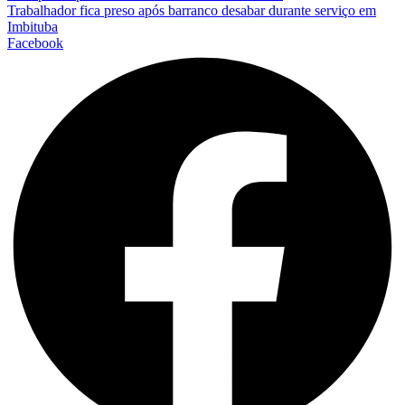
Trabalhador fica preso após barranco desabar durante serviço em
Imbituba
Facebook