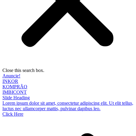
Close this search box.
Anuncie!
INKOR
KOMPRÃO
IMBICONT
Slide Heading
Lorem ipsum dolor sit amet, consectetur adipiscing elit. Ut elit tellus,
luctus nec ullamcorper mattis, pulvinar dapibus leo.
Click Here