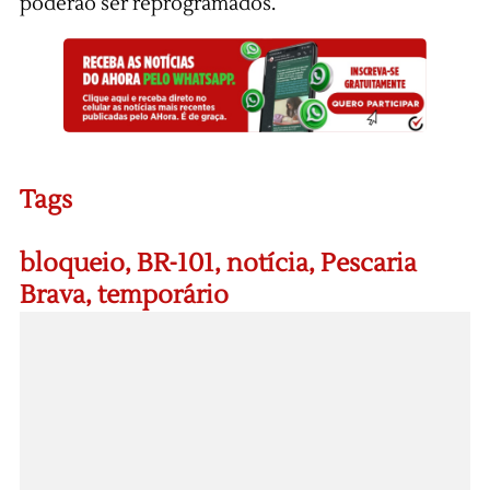
poderão ser reprogramados.
Tags
bloqueio
,
BR-101
,
notícia
,
Pescaria
Brava
,
temporário