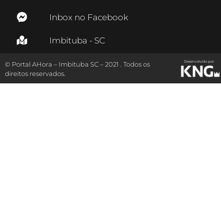
Inbox no Facebook
Imbituba - SC
Desenvolvido por
© Portal AHora – Imbituba SC – 2021 . Todos os
direitos reservados.