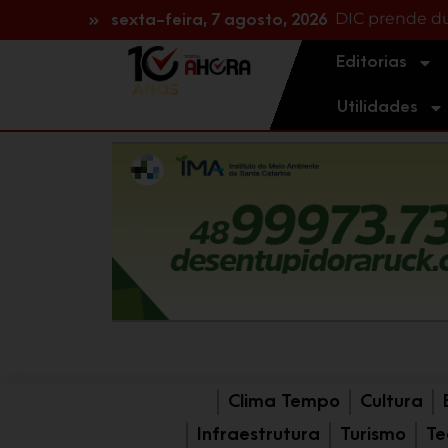
DIC prende dua
Trabalhador f
sexta-feira, 7 agosto, 2026
Editorias
Utilidades
Clima Tempo
Cultura
Infraestrutura
Turismo
Te