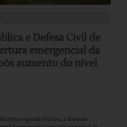
m
lica e Defesa Civil de
ertura emergencial da
após aumento do nível
hã desta segunda-feira (6), a abertura
medida preventiva para reduzir o nível da