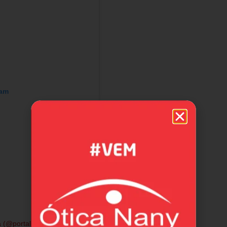
ram
a (@portalahora)