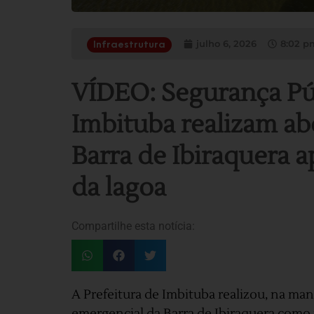
julho 6, 2026
8:02 p
Infraestrutura
VÍDEO: Segurança Púb
Imbituba realizam ab
Barra de Ibiraquera 
da lagoa
Compartilhe esta notícia:
A Prefeitura de Imbituba realizou, na man
emergencial da Barra de Ibiraquera como 