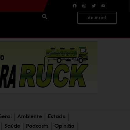
ituba
Lei Maria da Penha completa 20 anos e segue como principal instrumento de proteção às mulheres no Brasil; conheça os direitos
Anuncie!
Geral
Ambiente
Estado
Saúde
Podcasts
Opinião