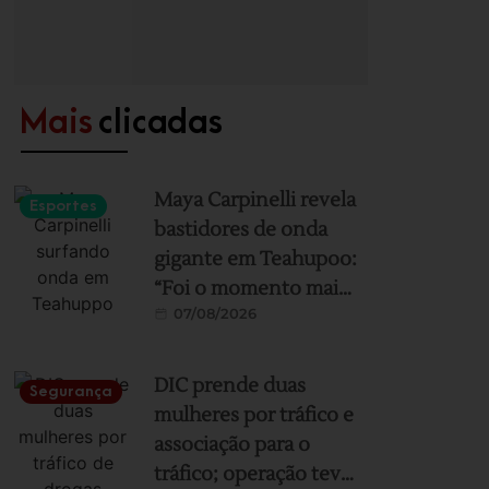
Mais
clicadas
Maya Carpinelli revela
Esportes
bastidores de onda
gigante em Teahupoo:
“Foi o momento mais
07/08/2026
assustador e incrível
da minha vida”
DIC prende duas
Segurança
mulheres por tráfico e
associação para o
tráfico; operação teve