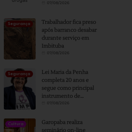
07/08/2026
apoio da Polícia
Militar e resultou na
apreensão de drogas e
Trabalhador fica preso
Segurança
dinheiro
após barranco desabar
durante serviço em
Imbituba
07/08/2026
Lei Maria da Penha
Segurança
completa 20 anos e
segue como principal
instrumento de
07/08/2026
proteção às mulheres
no Brasil; conheça os
direitos
Garopaba realiza
Cultura
seminário on-line