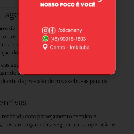
 lagoa
essivo do nível da Lagoa de Ibiraquera,
do nos últimos dias. De acordo com a
ram acumulados cerca de 87 milímetros de
vação do volume de água.
as águas pluviais, a abertura da barra permite
zindo a pressão sobre as áreas mais
 diante da previsão de novas chuvas para os
entivas
oi realizada com planejamento técnico e
 buscando garantir a segurança da operação e