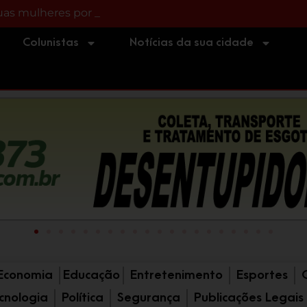
s mulheres por tráfico e associação para o tráf
ica preso após barranco desabar durante serviço em Imb
Colunistas
Notícias da sua cidade
Economia
Educação
Entretenimento
Esportes
cnologia
Política
Segurança
Publicações Legais