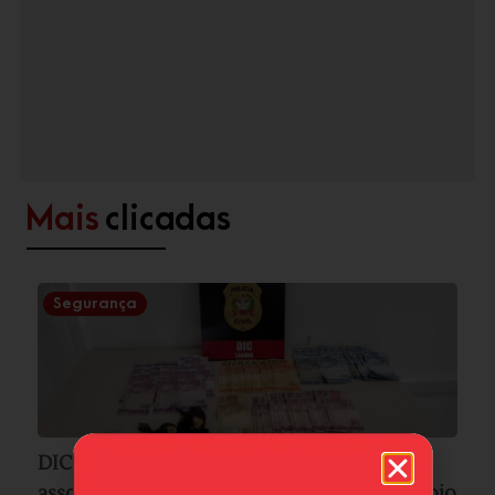
Mais
clicadas
Segurança
DIC prende duas mulheres por tráfico e
associação para o tráfico; operação teve apoio