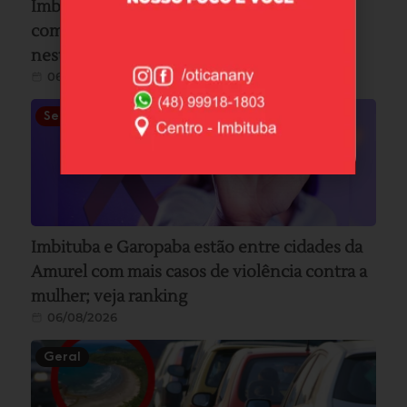
Imbituba lança jogo cultural “Cadê o Boi?”
com evento gratuito na Biblioteca Pública
nesta sexta-feira
06/08/2026
Segurança
Imbituba e Garopaba estão entre cidades da
Amurel com mais casos de violência contra a
mulher; veja ranking
06/08/2026
Geral