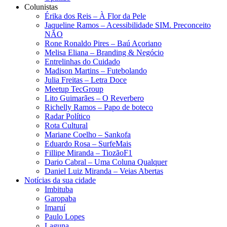
Colunistas
Érika dos Reis​ – À Flor da Pele
Jaqueline Ramos – Acessibilidade SIM. Preconceito
NÃO
Rone Ronaldo Pires – Baú Açoriano
Melisa Eliana – Branding & Negócio
Entrelinhas do Cuidado
Madison Martins – Futebolando
Julia Freitas​ – Letra Doce
Meetup TecGroup
Lito Guimarães – O Reverbero
Richelly Ramos​ – Papo de boteco
Radar Político
Rota Cultural
Mariane Coelho – Sankofa
Eduardo Rosa​ – SurfeMais
Fillipe Miranda – TiozãoF1
Dario Cabral – Uma Coluna Qualquer
Daniel Luiz Miranda – Veias Abertas
Notícias da sua cidade
Imbituba
Garopaba
Imaruí
Paulo Lopes
Laguna