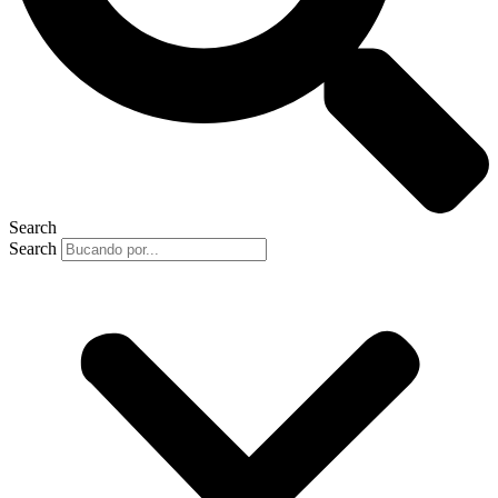
Search
Search