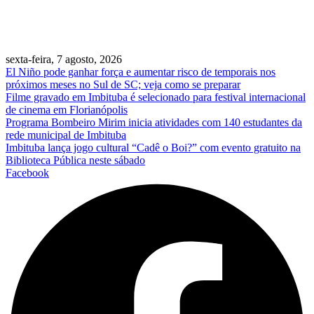
sexta-feira, 7 agosto, 2026
El Niño pode ganhar força e aumentar risco de temporais nos
próximos meses no Sul de SC; veja como se preparar
Filme gravado em Imbituba é selecionado para festival internacional
de cinema em Florianópolis
Programa Bombeiro Mirim inicia atividades com 140 estudantes da
rede municipal de Imbituba
Imbituba lança jogo cultural “Cadê o Boi?” com evento gratuito na
Biblioteca Pública neste sábado
Facebook