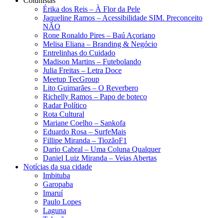
Colunistas
Érika dos Reis​ – À Flor da Pele
Jaqueline Ramos – Acessibilidade SIM. Preconceito
NÃO
Rone Ronaldo Pires – Baú Açoriano
Melisa Eliana – Branding & Negócio
Entrelinhas do Cuidado
Madison Martins – Futebolando
Julia Freitas​ – Letra Doce
Meetup TecGroup
Lito Guimarães – O Reverbero
Richelly Ramos​ – Papo de boteco
Radar Político
Rota Cultural
Mariane Coelho – Sankofa
Eduardo Rosa​ – SurfeMais
Fillipe Miranda – TiozãoF1
Dario Cabral – Uma Coluna Qualquer
Daniel Luiz Miranda – Veias Abertas
Notícias da sua cidade
Imbituba
Garopaba
Imaruí
Paulo Lopes
Laguna