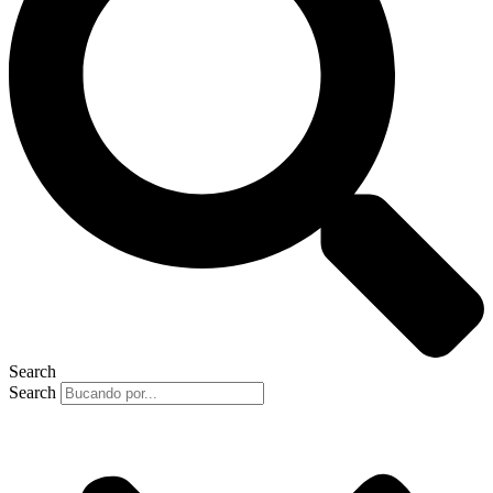
Search
Search