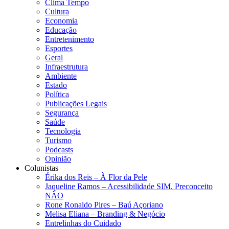
Clima Tempo
Cultura
Economia
Educação
Entretenimento
Esportes
Geral
Infraestrutura
Ambiente
Estado
Política
Publicações Legais
Segurança
Saúde
Tecnologia
Turismo
Podcasts
Opinião
Colunistas
Érika dos Reis​ – À Flor da Pele
Jaqueline Ramos – Acessibilidade SIM. Preconceito
NÃO
Rone Ronaldo Pires – Baú Açoriano
Melisa Eliana – Branding & Negócio
Entrelinhas do Cuidado