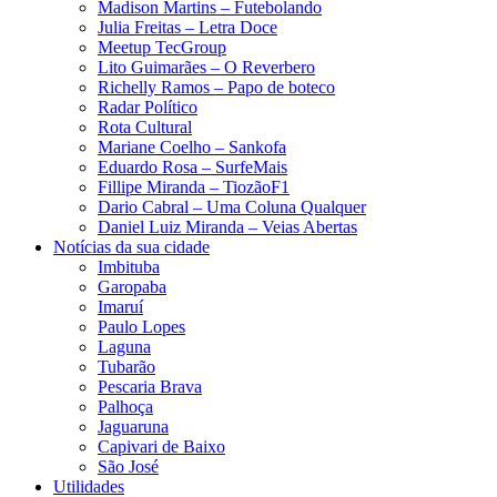
Madison Martins – Futebolando
Julia Freitas​ – Letra Doce
Meetup TecGroup
Lito Guimarães – O Reverbero
Richelly Ramos​ – Papo de boteco
Radar Político
Rota Cultural
Mariane Coelho – Sankofa
Eduardo Rosa​ – SurfeMais
Fillipe Miranda – TiozãoF1
Dario Cabral – Uma Coluna Qualquer
Daniel Luiz Miranda – Veias Abertas
Notícias da sua cidade
Imbituba
Garopaba
Imaruí
Paulo Lopes
Laguna
Tubarão
Pescaria Brava
Palhoça
Jaguaruna
Capivari de Baixo
São José
Utilidades