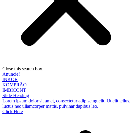
Close this search box.
Anuncie!
INKOR
KOMPRÃO
IMBICONT
Slide Heading
Lorem ipsum dolor sit amet, consectetur adipiscing elit. Ut elit tellus,
luctus nec ullamcorper mattis, pulvinar dapibus leo.
Click Here