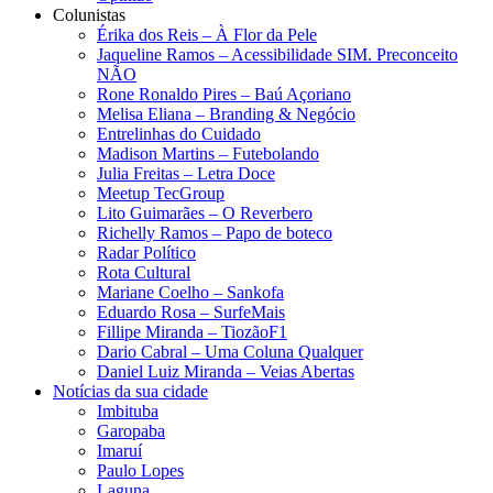
Colunistas
Érika dos Reis​ – À Flor da Pele
Jaqueline Ramos – Acessibilidade SIM. Preconceito
NÃO
Rone Ronaldo Pires – Baú Açoriano
Melisa Eliana – Branding & Negócio
Entrelinhas do Cuidado
Madison Martins – Futebolando
Julia Freitas​ – Letra Doce
Meetup TecGroup
Lito Guimarães – O Reverbero
Richelly Ramos​ – Papo de boteco
Radar Político
Rota Cultural
Mariane Coelho – Sankofa
Eduardo Rosa​ – SurfeMais
Fillipe Miranda – TiozãoF1
Dario Cabral – Uma Coluna Qualquer
Daniel Luiz Miranda – Veias Abertas
Notícias da sua cidade
Imbituba
Garopaba
Imaruí
Paulo Lopes
Laguna