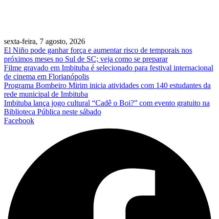
sexta-feira, 7 agosto, 2026
El Niño pode ganhar força e aumentar risco de temporais nos
próximos meses no Sul de SC; veja como se preparar
Filme gravado em Imbituba é selecionado para festival internacional
de cinema em Florianópolis
Programa Bombeiro Mirim inicia atividades com 140 estudantes da
rede municipal de Imbituba
Imbituba lança jogo cultural “Cadê o Boi?” com evento gratuito na
Biblioteca Pública neste sábado
Facebook