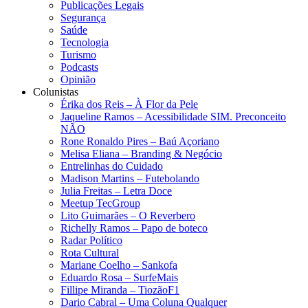
Publicações Legais
Segurança
Saúde
Tecnologia
Turismo
Podcasts
Opinião
Colunistas
Érika dos Reis​ – À Flor da Pele
Jaqueline Ramos – Acessibilidade SIM. Preconceito
NÃO
Rone Ronaldo Pires – Baú Açoriano
Melisa Eliana – Branding & Negócio
Entrelinhas do Cuidado
Madison Martins – Futebolando
Julia Freitas​ – Letra Doce
Meetup TecGroup
Lito Guimarães – O Reverbero
Richelly Ramos​ – Papo de boteco
Radar Político
Rota Cultural
Mariane Coelho – Sankofa
Eduardo Rosa​ – SurfeMais
Fillipe Miranda – TiozãoF1
Dario Cabral – Uma Coluna Qualquer