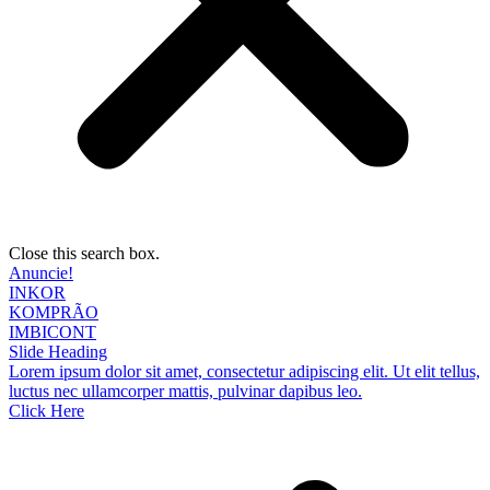
Close this search box.
Anuncie!
INKOR
KOMPRÃO
IMBICONT
Slide Heading
Lorem ipsum dolor sit amet, consectetur adipiscing elit. Ut elit tellus,
luctus nec ullamcorper mattis, pulvinar dapibus leo.
Click Here