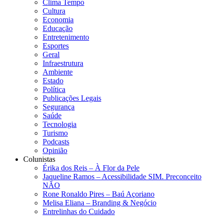
Clima Tempo
Cultura
Economia
Educação
Entretenimento
Esportes
Geral
Infraestrutura
Ambiente
Estado
Política
Publicações Legais
Segurança
Saúde
Tecnologia
Turismo
Podcasts
Opinião
Colunistas
Érika dos Reis​ – À Flor da Pele
Jaqueline Ramos – Acessibilidade SIM. Preconceito
NÃO
Rone Ronaldo Pires – Baú Açoriano
Melisa Eliana – Branding & Negócio
Entrelinhas do Cuidado