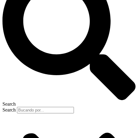
Search
Search