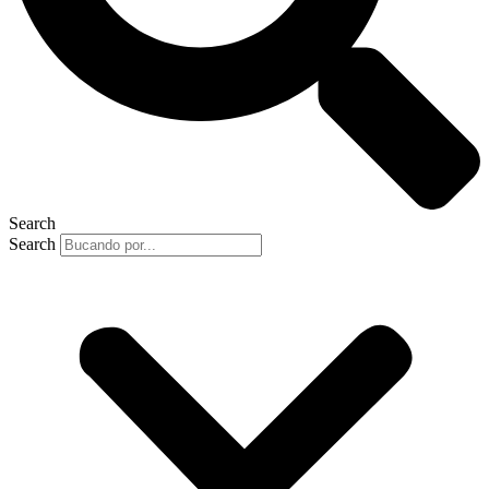
Search
Search