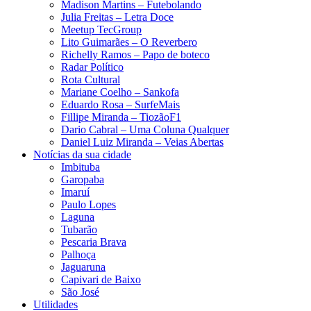
Madison Martins – Futebolando
Julia Freitas​ – Letra Doce
Meetup TecGroup
Lito Guimarães – O Reverbero
Richelly Ramos​ – Papo de boteco
Radar Político
Rota Cultural
Mariane Coelho – Sankofa
Eduardo Rosa​ – SurfeMais
Fillipe Miranda – TiozãoF1
Dario Cabral – Uma Coluna Qualquer
Daniel Luiz Miranda – Veias Abertas
Notícias da sua cidade
Imbituba
Garopaba
Imaruí
Paulo Lopes
Laguna
Tubarão
Pescaria Brava
Palhoça
Jaguaruna
Capivari de Baixo
São José
Utilidades