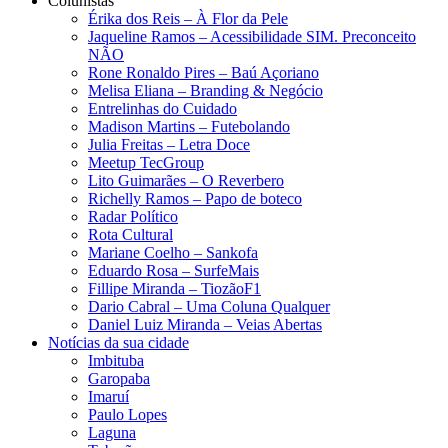
Colunistas
Érika dos Reis​ – À Flor da Pele
Jaqueline Ramos – Acessibilidade SIM. Preconceito
NÃO
Rone Ronaldo Pires – Baú Açoriano
Melisa Eliana – Branding & Negócio
Entrelinhas do Cuidado
Madison Martins – Futebolando
Julia Freitas​ – Letra Doce
Meetup TecGroup
Lito Guimarães – O Reverbero
Richelly Ramos​ – Papo de boteco
Radar Político
Rota Cultural
Mariane Coelho – Sankofa
Eduardo Rosa​ – SurfeMais
Fillipe Miranda – TiozãoF1
Dario Cabral – Uma Coluna Qualquer
Daniel Luiz Miranda – Veias Abertas
Notícias da sua cidade
Imbituba
Garopaba
Imaruí
Paulo Lopes
Laguna