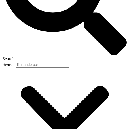
Search
Search