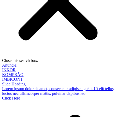
Close this search box.
Anuncie!
INKOR
KOMPRÃO
IMBICONT
Slide Heading
Lorem ipsum dolor sit amet, consectetur adipiscing elit. Ut elit tellus,
luctus nec ullamcorper mattis, pulvinar dapibus leo.
Click Here