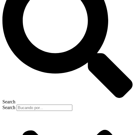
Search
Search