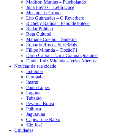
Madison Martins – Futebolando
Julia Freitas​ – Letra Doce
Meetup TecGroup
Lito Guimarães – O Reverbero
Richelly Ramos​ – Papo de boteco
Radar Político
Rota Cultural
Mariane Coelho – Sankofa
Eduardo Rosa​ – SurfeMais
Fillipe Miranda – TiozãoF1
Dario Cabral – Uma Coluna Qualquer
Daniel Luiz Miranda – Veias Abertas
Notícias da sua cidade
Imbituba
Garopaba
Imaruí
Paulo Lopes
Laguna
Tubarão
Pescaria Brava
Palhoça
Jaguaruna
Capivari de Baixo
São José
Utilidades