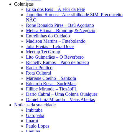
Colunistas
Érika dos Reis​ – À Flor da Pele
Jaqueline Ramos – Acessibilidade SIM. Preconceito
NÃO
Rone Ronaldo Pires – Baú Açoriano
Melisa Eliana – Branding & Negócio
Entrelinhas do Cuidado
Madison Martins – Futebolando
Julia Freitas​ – Letra Doce
Meetup TecGroup
Lito Guimarães – O Reverbero
Richelly Ramos​ – Papo de boteco
Radar Político
Rota Cultural
Mariane Coelho – Sankofa
Eduardo Rosa​ – SurfeMais
Fillipe Miranda – TiozãoF1
Dario Cabral – Uma Coluna Qualquer
Daniel Luiz Miranda – Veias Abertas
Notícias da sua cidade
Imbituba
Garopaba
Imaruí
Paulo Lopes
Laguna