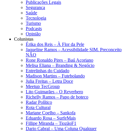
Publicações Legais
Segurança
Saúde
Tecnologia
Turismo
Podcasts
Opinião
Colunistas
Érika dos Reis​ – À Flor da Pele
Jaqueline Ramos – Acessibilidade SIM. Preconceito
NÃO
Rone Ronaldo Pires – Baú Açoriano
Melisa Eliana – Branding & Negócio
Entrelinhas do Cuidado
Madison Martins – Futebolando
Julia Freitas​ – Letra Doce
Meetup TecGroup
Lito Guimarães – O Reverbero
Richelly Ramos​ – Papo de boteco
Radar Político
Rota Cultural
Mariane Coelho – Sankofa
Eduardo Rosa​ – SurfeMais
Fillipe Miranda – TiozãoF1
Dario Cabral – Uma Coluna Qualquer