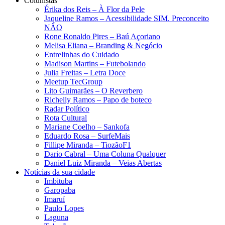
Colunistas
Érika dos Reis​ – À Flor da Pele
Jaqueline Ramos – Acessibilidade SIM. Preconceito
NÃO
Rone Ronaldo Pires – Baú Açoriano
Melisa Eliana – Branding & Negócio
Entrelinhas do Cuidado
Madison Martins – Futebolando
Julia Freitas​ – Letra Doce
Meetup TecGroup
Lito Guimarães – O Reverbero
Richelly Ramos​ – Papo de boteco
Radar Político
Rota Cultural
Mariane Coelho – Sankofa
Eduardo Rosa​ – SurfeMais
Fillipe Miranda – TiozãoF1
Dario Cabral – Uma Coluna Qualquer
Daniel Luiz Miranda – Veias Abertas
Notícias da sua cidade
Imbituba
Garopaba
Imaruí
Paulo Lopes
Laguna