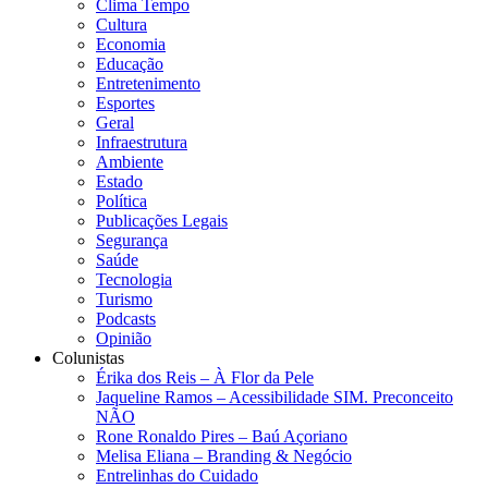
Clima Tempo
Cultura
Economia
Educação
Entretenimento
Esportes
Geral
Infraestrutura
Ambiente
Estado
Política
Publicações Legais
Segurança
Saúde
Tecnologia
Turismo
Podcasts
Opinião
Colunistas
Érika dos Reis​ – À Flor da Pele
Jaqueline Ramos – Acessibilidade SIM. Preconceito
NÃO
Rone Ronaldo Pires – Baú Açoriano
Melisa Eliana – Branding & Negócio
Entrelinhas do Cuidado