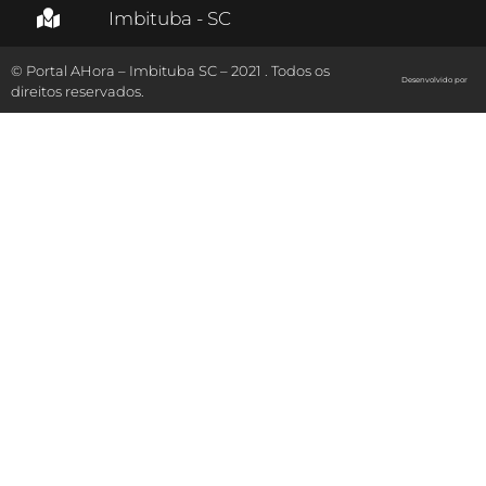
Imbituba - SC
© Portal AHora – Imbituba SC – 2021 . Todos os
Desenvolvido por
direitos reservados.