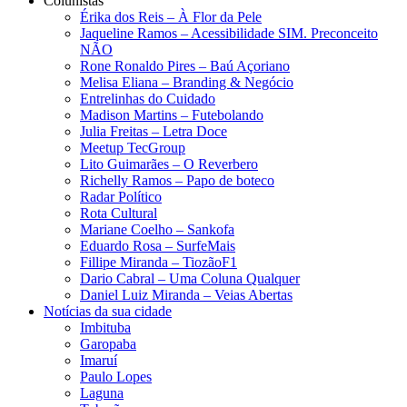
Colunistas
Érika dos Reis​ – À Flor da Pele
Jaqueline Ramos – Acessibilidade SIM. Preconceito
NÃO
Rone Ronaldo Pires – Baú Açoriano
Melisa Eliana – Branding & Negócio
Entrelinhas do Cuidado
Madison Martins – Futebolando
Julia Freitas​ – Letra Doce
Meetup TecGroup
Lito Guimarães – O Reverbero
Richelly Ramos​ – Papo de boteco
Radar Político
Rota Cultural
Mariane Coelho – Sankofa
Eduardo Rosa​ – SurfeMais
Fillipe Miranda – TiozãoF1
Dario Cabral – Uma Coluna Qualquer
Daniel Luiz Miranda – Veias Abertas
Notícias da sua cidade
Imbituba
Garopaba
Imaruí
Paulo Lopes
Laguna