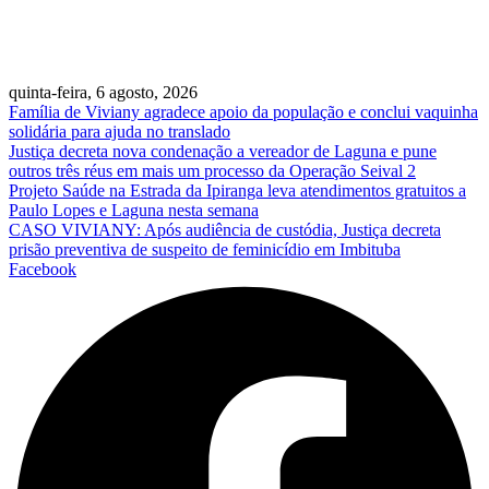
quinta-feira, 6 agosto, 2026
Família de Viviany agradece apoio da população e conclui vaquinha
solidária para ajuda no translado
Justiça decreta nova condenação a vereador de Laguna e pune
outros três réus em mais um processo da Operação Seival 2
Projeto Saúde na Estrada da Ipiranga leva atendimentos gratuitos a
Paulo Lopes e Laguna nesta semana
CASO VIVIANY: Após audiência de custódia, Justiça decreta
prisão preventiva de suspeito de feminicídio em Imbituba
Facebook