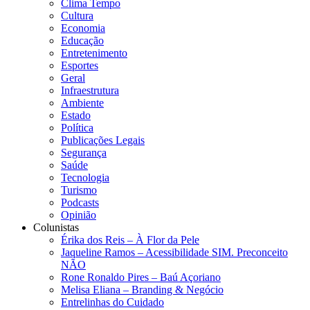
Clima Tempo
Cultura
Economia
Educação
Entretenimento
Esportes
Geral
Infraestrutura
Ambiente
Estado
Política
Publicações Legais
Segurança
Saúde
Tecnologia
Turismo
Podcasts
Opinião
Colunistas
Érika dos Reis​ – À Flor da Pele
Jaqueline Ramos – Acessibilidade SIM. Preconceito
NÃO
Rone Ronaldo Pires – Baú Açoriano
Melisa Eliana – Branding & Negócio
Entrelinhas do Cuidado