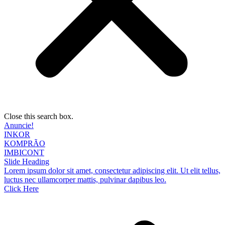
Close this search box.
Anuncie!
INKOR
KOMPRÃO
IMBICONT
Slide Heading
Lorem ipsum dolor sit amet, consectetur adipiscing elit. Ut elit tellus,
luctus nec ullamcorper mattis, pulvinar dapibus leo.
Click Here