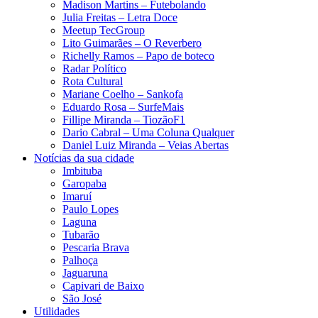
Madison Martins – Futebolando
Julia Freitas​ – Letra Doce
Meetup TecGroup
Lito Guimarães – O Reverbero
Richelly Ramos​ – Papo de boteco
Radar Político
Rota Cultural
Mariane Coelho – Sankofa
Eduardo Rosa​ – SurfeMais
Fillipe Miranda – TiozãoF1
Dario Cabral – Uma Coluna Qualquer
Daniel Luiz Miranda – Veias Abertas
Notícias da sua cidade
Imbituba
Garopaba
Imaruí
Paulo Lopes
Laguna
Tubarão
Pescaria Brava
Palhoça
Jaguaruna
Capivari de Baixo
São José
Utilidades