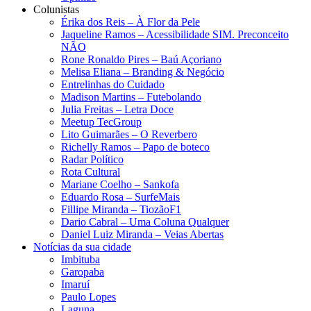
Colunistas
Érika dos Reis​ – À Flor da Pele
Jaqueline Ramos – Acessibilidade SIM. Preconceito
NÃO
Rone Ronaldo Pires – Baú Açoriano
Melisa Eliana – Branding & Negócio
Entrelinhas do Cuidado
Madison Martins – Futebolando
Julia Freitas​ – Letra Doce
Meetup TecGroup
Lito Guimarães – O Reverbero
Richelly Ramos​ – Papo de boteco
Radar Político
Rota Cultural
Mariane Coelho – Sankofa
Eduardo Rosa​ – SurfeMais
Fillipe Miranda – TiozãoF1
Dario Cabral – Uma Coluna Qualquer
Daniel Luiz Miranda – Veias Abertas
Notícias da sua cidade
Imbituba
Garopaba
Imaruí
Paulo Lopes
Laguna