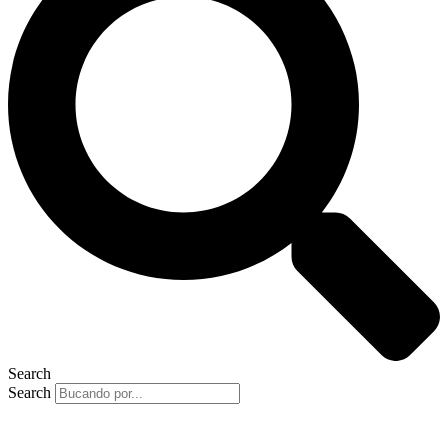
Search
Search