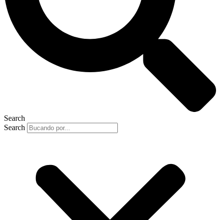
Search
Search