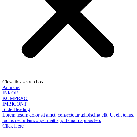
Close this search box.
Anuncie!
INKOR
KOMPRÃO
IMBICONT
Slide Heading
Lorem ipsum dolor sit amet, consectetur adipiscing elit. Ut elit tellus,
luctus nec ullamcorper mattis, pulvinar dapibus leo.
Click Here