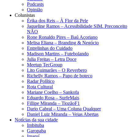
Podcasts
Opinião
Colunistas
Érika dos Reis​ – À Flor da Pele
Jaqueline Ramos – Acessibilidade SIM. Preconceito
NÃO
Rone Ronaldo Pires – Baú Açoriano
Melisa Eliana – Branding & Negócio
Entrelinhas do Cuidado
Madison Martins – Futebolando
Julia Freitas​ – Letra Doce
Meetup TecGroup
Lito Guimarães – O Reverbero
Richelly Ramos​ – Papo de boteco
Radar Político
Rota Cultural
Mariane Coelho – Sankofa
Eduardo Rosa​ – SurfeMais
Fillipe Miranda – TiozãoF1
Dario Cabral – Uma Coluna Qualquer
Daniel Luiz Miranda – Veias Abertas
Notícias da sua cidade
Imbituba
Garopaba
Imaruí