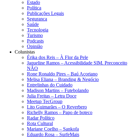
Estado
Política
Publicações Legais
Segurança
Saúde
Tecnologia
Turismo
Podcasts
Opinião
Colunistas
Érika dos Reis​ – À Flor da Pele
Jaqueline Ramos – Acessibilidade SIM. Preconceito
NÃO
Rone Ronaldo Pires – Baú Açoriano
Melisa Eliana – Branding & Negócio
Entrelinhas do Cuidado
Madison Martins – Futebolando
Julia Freitas​ – Letra Doce
Meetup TecGroup
Lito Guimarães – O Reverbero
Richelly Ramos​ – Papo de boteco
Radar Político
Rota Cultural
Mariane Coelho – Sankofa
Eduardo Rosa​ – SurfeMais