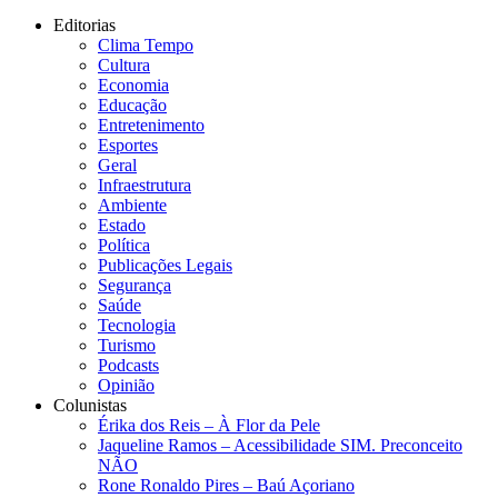
Editorias
Clima Tempo
Cultura
Economia
Educação
Entretenimento
Esportes
Geral
Infraestrutura
Ambiente
Estado
Política
Publicações Legais
Segurança
Saúde
Tecnologia
Turismo
Podcasts
Opinião
Colunistas
Érika dos Reis​ – À Flor da Pele
Jaqueline Ramos – Acessibilidade SIM. Preconceito
NÃO
Rone Ronaldo Pires – Baú Açoriano