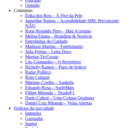
Podcasts
Opinião
Colunistas
Érika dos Reis​ – À Flor da Pele
Jaqueline Ramos – Acessibilidade SIM. Preconceito
NÃO
Rone Ronaldo Pires – Baú Açoriano
Melisa Eliana – Branding & Negócio
Entrelinhas do Cuidado
Madison Martins – Futebolando
Julia Freitas​ – Letra Doce
Meetup TecGroup
Lito Guimarães – O Reverbero
Richelly Ramos​ – Papo de boteco
Radar Político
Rota Cultural
Mariane Coelho – Sankofa
Eduardo Rosa​ – SurfeMais
Fillipe Miranda – TiozãoF1
Dario Cabral – Uma Coluna Qualquer
Daniel Luiz Miranda – Veias Abertas
Notícias da sua cidade
Imbituba
Garopaba
Imaruí