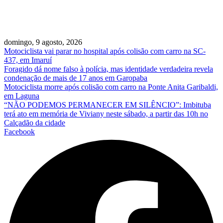
domingo, 9 agosto, 2026
Motociclista vai parar no hospital após colisão com carro na SC-
437, em Imaruí
Foragido dá nome falso à polícia, mas identidade verdadeira revela
condenação de mais de 17 anos em Garopaba
Motociclista morre após colisão com carro na Ponte Anita Garibaldi,
em Laguna
“NÃO PODEMOS PERMANECER EM SILÊNCIO”: Imbituba
terá ato em memória de Viviany neste sábado, a partir das 10h no
Calçadão da cidade
Facebook