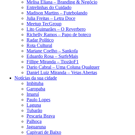
Melisa Eliana – Branding & Negócio
Entrelinhas do Cuidado
Madison Martins – Futebolando
Julia Freitas​ – Letra Doce
Meetup TecGroup
Lito Guimarães – O Reverbero
Richelly Ramos​ – Papo de boteco
Radar Político
Rota Cultural
Mariane Coelho – Sankofa
Eduardo Rosa​ – SurfeMais
Fillipe Miranda – TiozãoF1
Dario Cabral – Uma Coluna Qualquer
Daniel Luiz Miranda – Veias Abertas
Notícias da sua cidade
Imbituba
Garopaba
Imaruí
Paulo Lopes
Laguna
Tubarão
Pescaria Brava
Palhoça
Jaguaruna
Capivari de Baixo