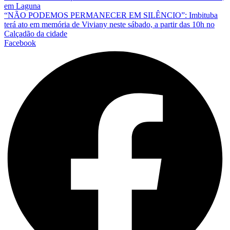
em Laguna
“NÃO PODEMOS PERMANECER EM SILÊNCIO”: Imbituba
terá ato em memória de Viviany neste sábado, a partir das 10h no
Calçadão da cidade
Facebook