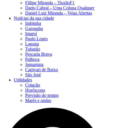
Fillipe Miranda – TiozãoF1
Dario Cabral – Uma Coluna Qualquer
Daniel Luiz Miranda – Veias Abertas
Notícias da sua cidade
Imbituba
Garopaba
Imaruí
Paulo Lopes
Laguna
Tubarão
Pescaria Brava
Palhoça
Jaguaruna
Capivari de Baixo
São José
Utilidades
Cotação
Horóscopo
Previsão do tempo
Marés e ondas