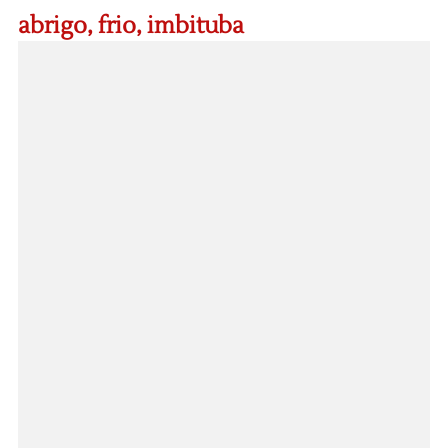
abrigo
,
frio
,
imbituba