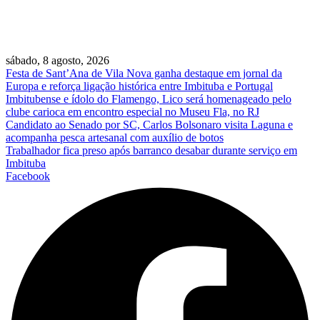
sábado, 8 agosto, 2026
Festa de Sant’Ana de Vila Nova ganha destaque em jornal da
Europa e reforça ligação histórica entre Imbituba e Portugal
Imbitubense e ídolo do Flamengo, Lico será homenageado pelo
clube carioca em encontro especial no Museu Fla, no RJ
Candidato ao Senado por SC, Carlos Bolsonaro visita Laguna e
acompanha pesca artesanal com auxílio de botos
Trabalhador fica preso após barranco desabar durante serviço em
Imbituba
Facebook