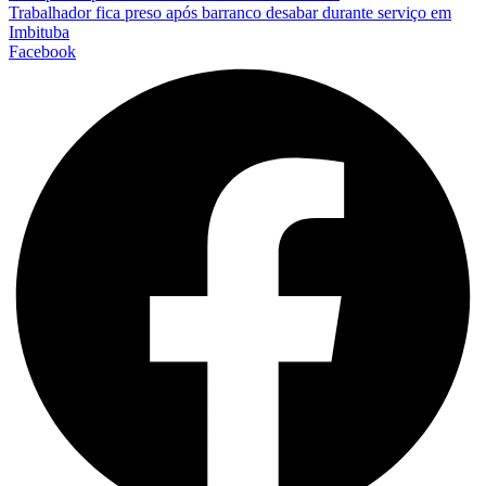
Trabalhador fica preso após barranco desabar durante serviço em
Imbituba
Facebook