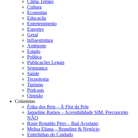
Clima Tempo
Cultura
Economia
Educação
Entretenimento
Esportes
Geral
Infraestrutura
Ambiente
Estado
Política
Publicações Legais
Segurança
Saúde
Tecnologia
Turismo
Podcasts
Opinião
Colunistas
Érika dos Reis​ – À Flor da Pele
Jaqueline Ramos – Acessibilidade SIM. Preconceito
NÃO
Rone Ronaldo Pires – Baú Açoriano
Melisa Eliana – Branding & Negócio
Entrelinhas do Cuidado