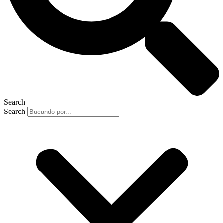
Search
Search