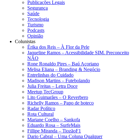
Publicações Legais
Segurança
Saúde
Tecnologia
Turismo
Podcasts
Opinião
Colunistas
Érika dos Reis​ – À Flor da Pele
Jaqueline Ramos – Acessibilidade SIM. Preconceito
NÃO
Rone Ronaldo Pires – Baú Açoriano
Melisa Eliana – Branding & Negócio
Entrelinhas do Cuidado
Madison Martins – Futebolando
Julia Freitas​ – Letra Doce
Meetup TecGroup
Lito Guimarães – O Reverbero
Richelly Ramos​ – Papo de boteco
Radar Político
Rota Cultural
Mariane Coelho – Sankofa
Eduardo Rosa​ – SurfeMais
Fillipe Miranda – TiozãoF1
Dario Cabral – Uma Coluna Qualquer