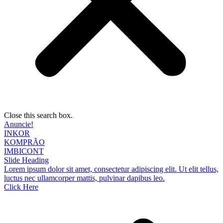
Close this search box.
Anuncie!
INKOR
KOMPRÃO
IMBICONT
Slide Heading
Lorem ipsum dolor sit amet, consectetur adipiscing elit. Ut elit tellus,
luctus nec ullamcorper mattis, pulvinar dapibus leo.
Click Here