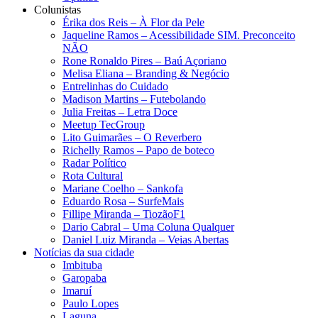
Colunistas
Érika dos Reis​ – À Flor da Pele
Jaqueline Ramos – Acessibilidade SIM. Preconceito
NÃO
Rone Ronaldo Pires – Baú Açoriano
Melisa Eliana – Branding & Negócio
Entrelinhas do Cuidado
Madison Martins – Futebolando
Julia Freitas​ – Letra Doce
Meetup TecGroup
Lito Guimarães – O Reverbero
Richelly Ramos​ – Papo de boteco
Radar Político
Rota Cultural
Mariane Coelho – Sankofa
Eduardo Rosa​ – SurfeMais
Fillipe Miranda – TiozãoF1
Dario Cabral – Uma Coluna Qualquer
Daniel Luiz Miranda – Veias Abertas
Notícias da sua cidade
Imbituba
Garopaba
Imaruí
Paulo Lopes
Laguna