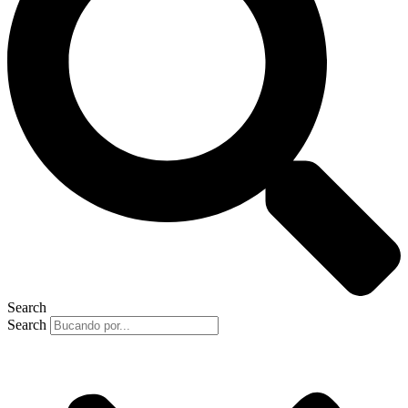
Search
Search