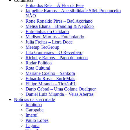
Colunistas
Érika dos Reis​ – À Flor da Pele
Jaqueline Ramos – Acessibilidade SIM. Preconceito
NÃO
Rone Ronaldo Pires – Baú Açoriano
Melisa Eliana – Branding & Negócio
Entrelinhas do Cuidado
Madison Martins – Futebolando
Julia Freitas​ – Letra Doce
Meetup TecGroup
Lito Guimarães – O Reverbero
Richelly Ramos​ – Papo de boteco
Radar Político
Rota Cultural
Mariane Coelho – Sankofa
Eduardo Rosa​ – SurfeMais
Fillipe Miranda – TiozãoF1
Dario Cabral – Uma Coluna Qualquer
Daniel Luiz Miranda – Veias Abertas
Notícias da sua cidade
Imbituba
Garopaba
Imaruí
Paulo Lopes
Laguna