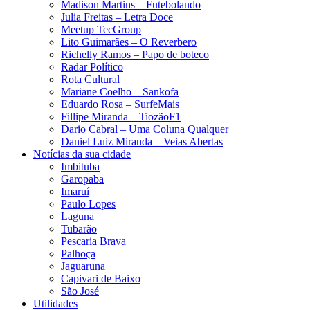
Madison Martins – Futebolando
Julia Freitas​ – Letra Doce
Meetup TecGroup
Lito Guimarães – O Reverbero
Richelly Ramos​ – Papo de boteco
Radar Político
Rota Cultural
Mariane Coelho – Sankofa
Eduardo Rosa​ – SurfeMais
Fillipe Miranda – TiozãoF1
Dario Cabral – Uma Coluna Qualquer
Daniel Luiz Miranda – Veias Abertas
Notícias da sua cidade
Imbituba
Garopaba
Imaruí
Paulo Lopes
Laguna
Tubarão
Pescaria Brava
Palhoça
Jaguaruna
Capivari de Baixo
São José
Utilidades