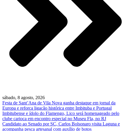
sábado, 8 agosto, 2026
Festa de Sant’Ana de Vila Nova ganha destaque em jornal da
Europa e reforça ligação histórica entre Imbituba e Portugal
Imbitubense e ídolo do Flamengo, Lico será homenageado pelo
clube carioca em encontro especial no Museu Fla, no RJ
Candidato ao Senado por SC, Carlos Bolsonaro visita Laguna e
acompanha pesca artesanal com auxílio de botos