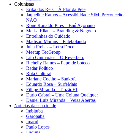
Colunistas
Érika dos Reis​ – À Flor da Pele
Jaqueline Ramos – Acessibilidade SIM. Preconceito
NÃO
Rone Ronaldo Pires – Baú Açoriano
Melisa Eliana – Branding & Negócio
Entrelinhas do Cuidado
Madison Martins – Futebolando
Julia Freitas​ – Letra Doce
Meetup TecGroup
Lito Guimarães – O Reverbero
Richelly Ramos​ – Papo de boteco
Radar Político
Rota Cultural
Mariane Coelho – Sankofa
Eduardo Rosa​ – SurfeMais
Fillipe Miranda – TiozãoF1
Dario Cabral – Uma Coluna Qualquer
Daniel Luiz Miranda – Veias Abertas
Notícias da sua cidade
Imbituba
Garopaba
Imaruí
Paulo Lopes
Laguna