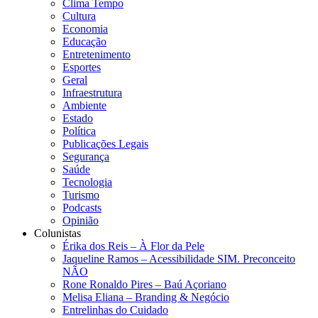
Clima Tempo
Cultura
Economia
Educação
Entretenimento
Esportes
Geral
Infraestrutura
Ambiente
Estado
Política
Publicações Legais
Segurança
Saúde
Tecnologia
Turismo
Podcasts
Opinião
Colunistas
Érika dos Reis​ – À Flor da Pele
Jaqueline Ramos – Acessibilidade SIM. Preconceito
NÃO
Rone Ronaldo Pires – Baú Açoriano
Melisa Eliana – Branding & Negócio
Entrelinhas do Cuidado