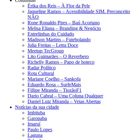
Colunistas
Érika dos Reis​ – À Flor da Pele
Jaqueline Ramos – Acessibilidade SIM. Preconceito
NÃO
Rone Ronaldo Pires – Baú Açoriano
Melisa Eliana – Branding & Negócio
Entrelinhas do Cuidado
Madison Martins – Futebolando
Julia Freitas​ – Letra Doce
Meetup TecGroup
Lito Guimarães – O Reverbero
Richelly Ramos​ – Papo de boteco
Radar Político
Rota Cultural
Mariane Coelho – Sankofa
Eduardo Rosa​ – SurfeMais
Fillipe Miranda – TiozãoF1
Dario Cabral – Uma Coluna Qualquer
Daniel Luiz Miranda – Veias Abertas
Notícias da sua cidade
Imbituba
Garopaba
Imaruí
Paulo Lopes
Laguna