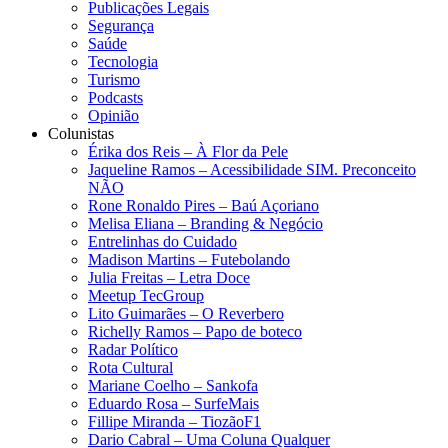
Publicações Legais
Segurança
Saúde
Tecnologia
Turismo
Podcasts
Opinião
Colunistas
Érika dos Reis​ – À Flor da Pele
Jaqueline Ramos – Acessibilidade SIM. Preconceito
NÃO
Rone Ronaldo Pires – Baú Açoriano
Melisa Eliana – Branding & Negócio
Entrelinhas do Cuidado
Madison Martins – Futebolando
Julia Freitas​ – Letra Doce
Meetup TecGroup
Lito Guimarães – O Reverbero
Richelly Ramos​ – Papo de boteco
Radar Político
Rota Cultural
Mariane Coelho – Sankofa
Eduardo Rosa​ – SurfeMais
Fillipe Miranda – TiozãoF1
Dario Cabral – Uma Coluna Qualquer