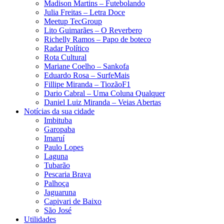
Madison Martins – Futebolando
Julia Freitas​ – Letra Doce
Meetup TecGroup
Lito Guimarães – O Reverbero
Richelly Ramos​ – Papo de boteco
Radar Político
Rota Cultural
Mariane Coelho – Sankofa
Eduardo Rosa​ – SurfeMais
Fillipe Miranda – TiozãoF1
Dario Cabral – Uma Coluna Qualquer
Daniel Luiz Miranda – Veias Abertas
Notícias da sua cidade
Imbituba
Garopaba
Imaruí
Paulo Lopes
Laguna
Tubarão
Pescaria Brava
Palhoça
Jaguaruna
Capivari de Baixo
São José
Utilidades