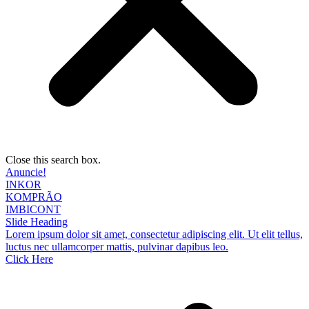
Close this search box.
Anuncie!
INKOR
KOMPRÃO
IMBICONT
Slide Heading
Lorem ipsum dolor sit amet, consectetur adipiscing elit. Ut elit tellus,
luctus nec ullamcorper mattis, pulvinar dapibus leo.
Click Here