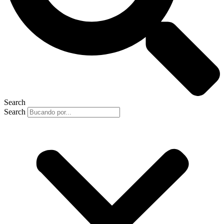
Search
Search