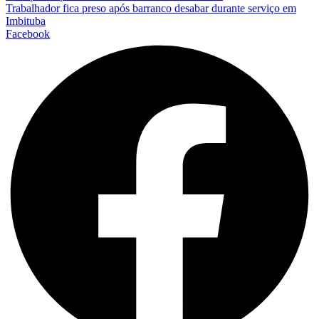
Trabalhador fica preso após barranco desabar durante serviço em
Imbituba
Facebook