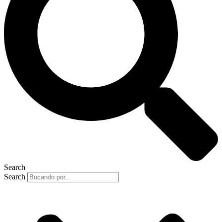
Search
Search