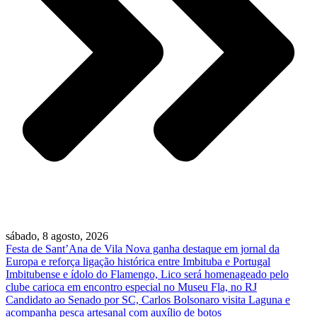
sábado, 8 agosto, 2026
Festa de Sant’Ana de Vila Nova ganha destaque em jornal da
Europa e reforça ligação histórica entre Imbituba e Portugal
Imbitubense e ídolo do Flamengo, Lico será homenageado pelo
clube carioca em encontro especial no Museu Fla, no RJ
Candidato ao Senado por SC, Carlos Bolsonaro visita Laguna e
acompanha pesca artesanal com auxílio de botos