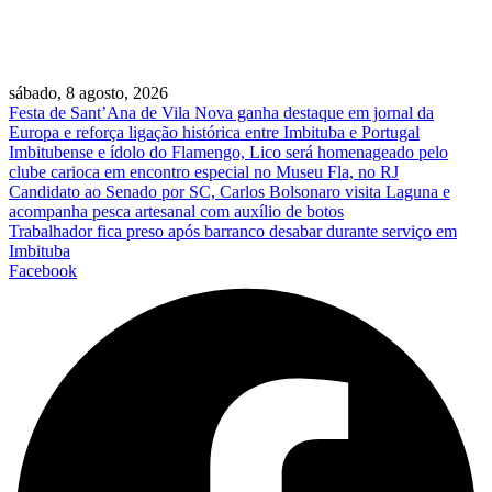
sábado, 8 agosto, 2026
Festa de Sant’Ana de Vila Nova ganha destaque em jornal da
Europa e reforça ligação histórica entre Imbituba e Portugal
Imbitubense e ídolo do Flamengo, Lico será homenageado pelo
clube carioca em encontro especial no Museu Fla, no RJ
Candidato ao Senado por SC, Carlos Bolsonaro visita Laguna e
acompanha pesca artesanal com auxílio de botos
Trabalhador fica preso após barranco desabar durante serviço em
Imbituba
Facebook