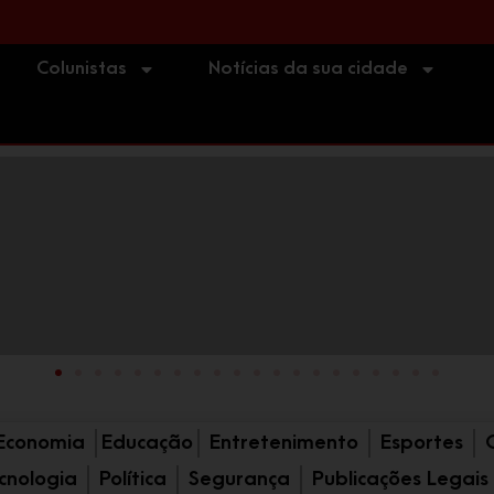
 em Imbituba é selec
Colunistas
Notícias da sua cidade
Economia
Educação
Entretenimento
Esportes
cnologia
Política
Segurança
Publicações Legais