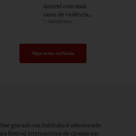
Amurel com mais
casos de violência
06/08/2026
contra a mulher; veja
ranking
Veja mais notícias
ilme gravado em Imbituba é selecionado
ara festival internacional de cinema em