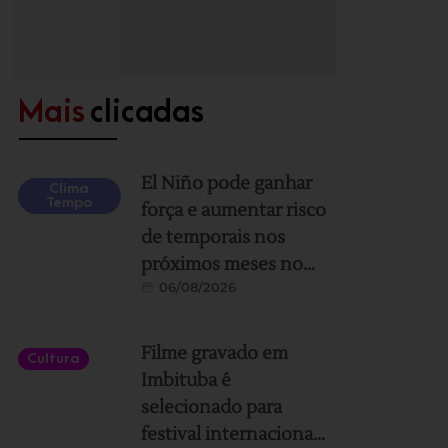
Mais
clicadas
El Niño pode ganhar
Clima
Tempo
força e aumentar risco
de temporais nos
próximos meses no
06/08/2026
Sul de SC; veja como
se preparar
Filme gravado em
Cultura
Imbituba é
selecionado para
festival internacional