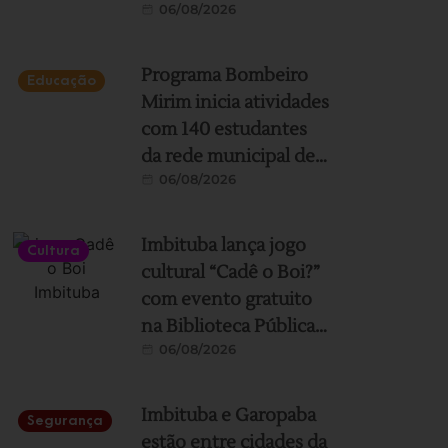
06/08/2026
de cinema em
Florianópolis
Programa Bombeiro
Educação
Mirim inicia atividades
com 140 estudantes
da rede municipal de
06/08/2026
Imbituba
Imbituba lança jogo
Cultura
cultural “Cadê o Boi?”
com evento gratuito
na Biblioteca Pública
06/08/2026
neste sábado
Imbituba e Garopaba
Segurança
estão entre cidades da