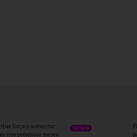
nhar força e aumentar
F
Cultura
ais nos próximos meses
p