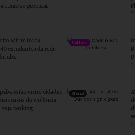
ja como se preparar
F
ro Mirim inicia
I
Cultura
140 estudantes da rede
B
bituba
P
paba estão entre cidades
A
Geral
ais casos de violência
d
 veja ranking
d
s