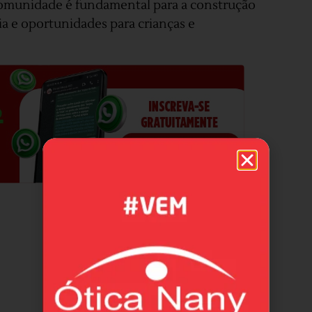
comunidade é fundamental para a construção
a e oportunidades para crianças e