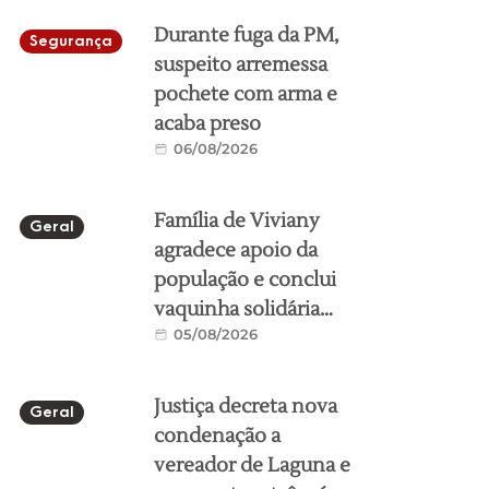
Durante fuga da PM,
Segurança
suspeito arremessa
pochete com arma e
acaba preso
06/08/2026
Família de Viviany
Geral
agradece apoio da
população e conclui
vaquinha solidária
05/08/2026
para ajuda no
translado
Justiça decreta nova
Geral
condenação a
vereador de Laguna e