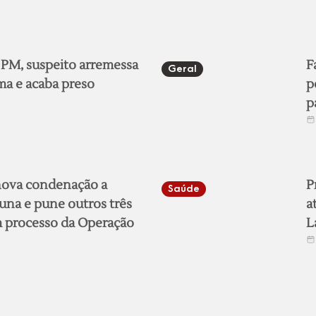
 PM, suspeito arremessa
F
Geral
a e acaba preso
p
p
 nova condenação a
P
Saúde
una e pune outros três
a
 processo da Operação
L