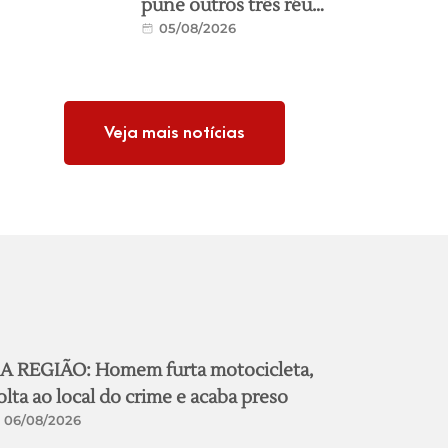
pune outros três réus
05/08/2026
em mais um processo
da Operação Seival 2
Veja mais notícias
A REGIÃO: Homem furta motocicleta,
olta ao local do crime e acaba preso
06/08/2026