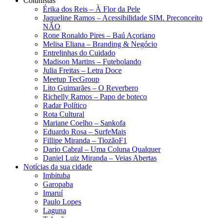
Colunistas
Érika dos Reis​ – À Flor da Pele
Jaqueline Ramos – Acessibilidade SIM. Preconceito
NÃO
Rone Ronaldo Pires – Baú Açoriano
Melisa Eliana – Branding & Negócio
Entrelinhas do Cuidado
Madison Martins – Futebolando
Julia Freitas​ – Letra Doce
Meetup TecGroup
Lito Guimarães – O Reverbero
Richelly Ramos​ – Papo de boteco
Radar Político
Rota Cultural
Mariane Coelho – Sankofa
Eduardo Rosa​ – SurfeMais
Fillipe Miranda – TiozãoF1
Dario Cabral – Uma Coluna Qualquer
Daniel Luiz Miranda – Veias Abertas
Notícias da sua cidade
Imbituba
Garopaba
Imaruí
Paulo Lopes
Laguna