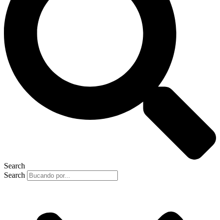
Search
Search