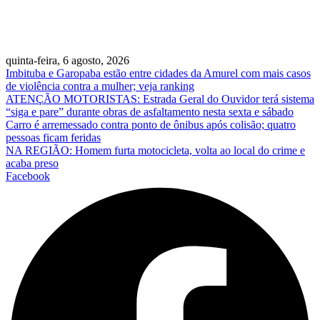
quinta-feira, 6 agosto, 2026
Imbituba e Garopaba estão entre cidades da Amurel com mais casos
de violência contra a mulher; veja ranking
ATENÇÃO MOTORISTAS: Estrada Geral do Ouvidor terá sistema
“siga e pare” durante obras de asfaltamento nesta sexta e sábado
Carro é arremessado contra ponto de ônibus após colisão; quatro
pessoas ficam feridas
NA REGIÃO: Homem furta motocicleta, volta ao local do crime e
acaba preso
Facebook