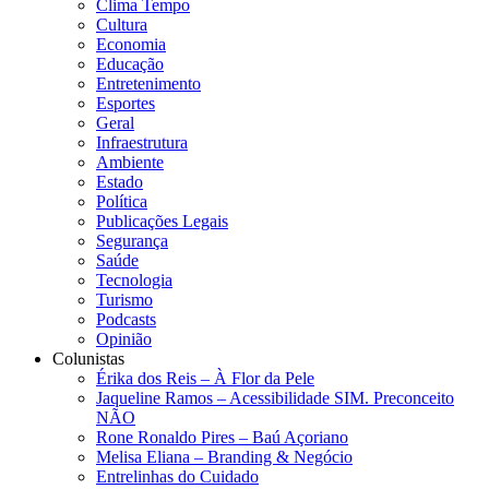
Clima Tempo
Cultura
Economia
Educação
Entretenimento
Esportes
Geral
Infraestrutura
Ambiente
Estado
Política
Publicações Legais
Segurança
Saúde
Tecnologia
Turismo
Podcasts
Opinião
Colunistas
Érika dos Reis​ – À Flor da Pele
Jaqueline Ramos – Acessibilidade SIM. Preconceito
NÃO
Rone Ronaldo Pires – Baú Açoriano
Melisa Eliana – Branding & Negócio
Entrelinhas do Cuidado