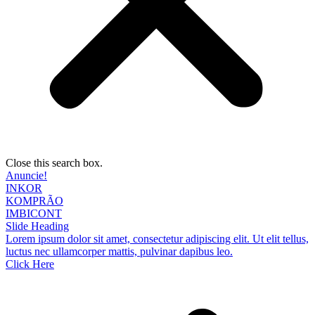
Close this search box.
Anuncie!
INKOR
KOMPRÃO
IMBICONT
Slide Heading
Lorem ipsum dolor sit amet, consectetur adipiscing elit. Ut elit tellus,
luctus nec ullamcorper mattis, pulvinar dapibus leo.
Click Here