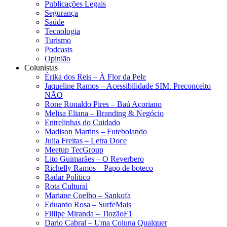
Publicações Legais
Segurança
Saúde
Tecnologia
Turismo
Podcasts
Opinião
Colunistas
Érika dos Reis​ – À Flor da Pele
Jaqueline Ramos – Acessibilidade SIM. Preconceito
NÃO
Rone Ronaldo Pires – Baú Açoriano
Melisa Eliana – Branding & Negócio
Entrelinhas do Cuidado
Madison Martins – Futebolando
Julia Freitas​ – Letra Doce
Meetup TecGroup
Lito Guimarães – O Reverbero
Richelly Ramos​ – Papo de boteco
Radar Político
Rota Cultural
Mariane Coelho – Sankofa
Eduardo Rosa​ – SurfeMais
Fillipe Miranda – TiozãoF1
Dario Cabral – Uma Coluna Qualquer