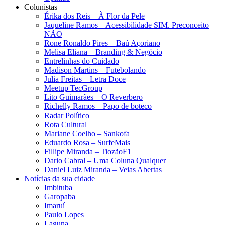
Colunistas
Érika dos Reis​ – À Flor da Pele
Jaqueline Ramos – Acessibilidade SIM. Preconceito
NÃO
Rone Ronaldo Pires – Baú Açoriano
Melisa Eliana – Branding & Negócio
Entrelinhas do Cuidado
Madison Martins – Futebolando
Julia Freitas​ – Letra Doce
Meetup TecGroup
Lito Guimarães – O Reverbero
Richelly Ramos​ – Papo de boteco
Radar Político
Rota Cultural
Mariane Coelho – Sankofa
Eduardo Rosa​ – SurfeMais
Fillipe Miranda – TiozãoF1
Dario Cabral – Uma Coluna Qualquer
Daniel Luiz Miranda – Veias Abertas
Notícias da sua cidade
Imbituba
Garopaba
Imaruí
Paulo Lopes
Laguna