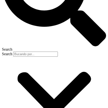
Search
Search