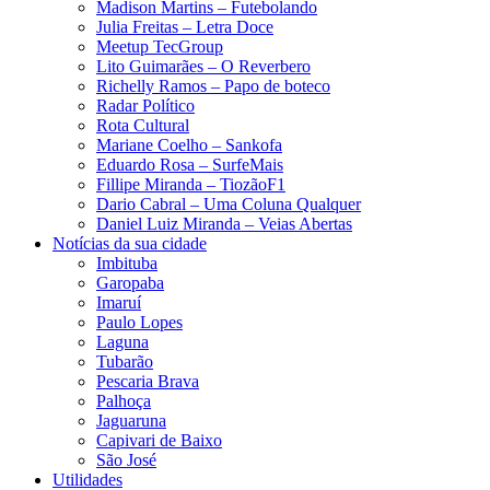
Madison Martins – Futebolando
Julia Freitas​ – Letra Doce
Meetup TecGroup
Lito Guimarães – O Reverbero
Richelly Ramos​ – Papo de boteco
Radar Político
Rota Cultural
Mariane Coelho – Sankofa
Eduardo Rosa​ – SurfeMais
Fillipe Miranda – TiozãoF1
Dario Cabral – Uma Coluna Qualquer
Daniel Luiz Miranda – Veias Abertas
Notícias da sua cidade
Imbituba
Garopaba
Imaruí
Paulo Lopes
Laguna
Tubarão
Pescaria Brava
Palhoça
Jaguaruna
Capivari de Baixo
São José
Utilidades