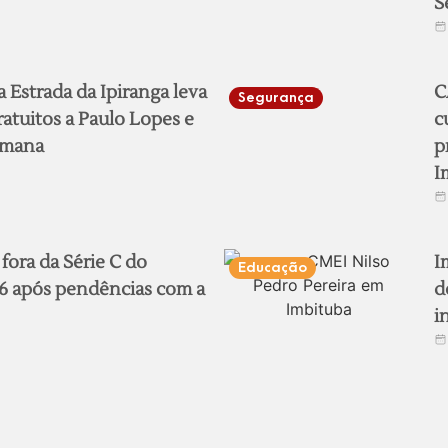
S
 Estrada da Ipiranga leva
C
Segurança
atuitos a Paulo Lopes e
c
emana
p
I
 fora da Série C do
I
Educação
6 após pendências com a
d
i