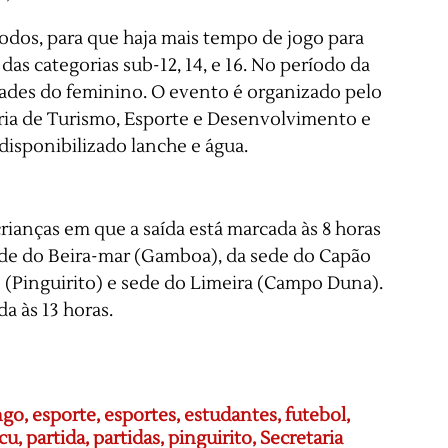
íodos, para que haja mais tempo de jogo para
as categorias sub-12, 14, e 16. No período da
 idades do feminino. O evento é organizado pelo
ria de Turismo, Esporte e Desenvolvimento e
 disponibilizado lanche e água.
crianças em que a saída está marcada às 8 horas
sede do Beira-mar (Gamboa), da sede do Capão
 (Pinguirito) e sede do Limeira (Campo Duna).
a às 13 horas.
ngo
,
esporte
,
esportes
,
estudantes
,
futebol
,
cu
,
partida
,
partidas
,
pinguirito
,
Secretaria