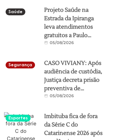
Projeto Saúde na
Saúde
Estrada da Ipiranga
leva atendimentos
gratuitos a Paulo
05/08/2026
Lopes e Laguna nesta
semana
CASO VIVIANY: Após
Segurança
audiência de custódia,
Justiça decreta prisão
preventiva de
05/08/2026
suspeito de
feminicídio em
Imbituba
Imbituba fica de fora
Esportes
da Série C do
Catarinense 2026 após