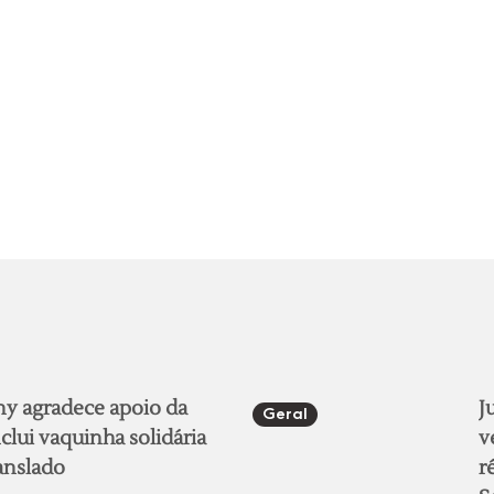
ny agradece apoio da
J
Geral
lui vaquinha solidária
v
anslado
r