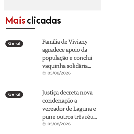
Mais
clicadas
Família de Viviany
Geral
agradece apoio da
população e conclui
vaquinha solidária
05/08/2026
para ajuda no
translado
Justiça decreta nova
Geral
condenação a
vereador de Laguna e
pune outros três réus
05/08/2026
em mais um processo
da Operação Seival 2