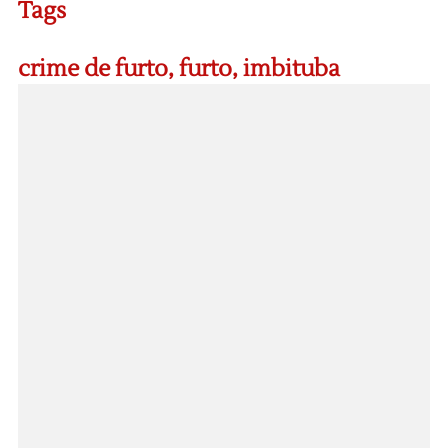
Tags
crime de furto
,
furto
,
imbituba