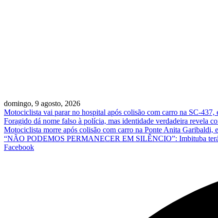
domingo, 9 agosto, 2026
Motociclista vai parar no hospital após colisão com carro na SC-437,
Foragido dá nome falso à polícia, mas identidade verdadeira revela
Motociclista morre após colisão com carro na Ponte Anita Garibaldi,
“NÃO PODEMOS PERMANECER EM SILÊNCIO”: Imbituba terá ato em 
Facebook