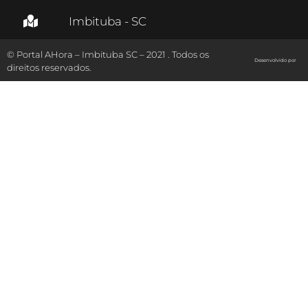
Imbituba - SC
© Portal AHora – Imbituba SC – 2021 . Todos os
Desenvolvido por
direitos reservados.