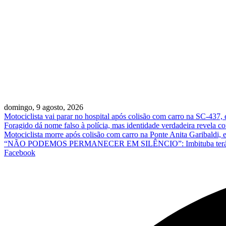
domingo, 9 agosto, 2026
Motociclista vai parar no hospital após colisão com carro na SC-437,
Foragido dá nome falso à polícia, mas identidade verdadeira revela
Motociclista morre após colisão com carro na Ponte Anita Garibaldi,
“NÃO PODEMOS PERMANECER EM SILÊNCIO”: Imbituba terá ato em 
Facebook