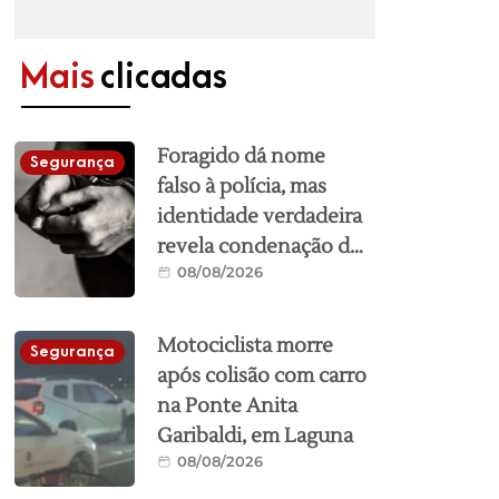
Mais
clicadas
Foragido dá nome
Segurança
falso à polícia, mas
identidade verdadeira
revela condenação de
08/08/2026
mais de 17 anos em
Garopaba
Motociclista morre
Segurança
após colisão com carro
na Ponte Anita
Garibaldi, em Laguna
08/08/2026