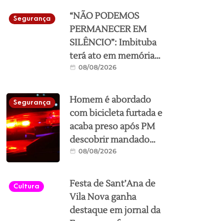
“NÃO PODEMOS
Segurança
PERMANECER EM
SILÊNCIO”: Imbituba
terá ato em memória
08/08/2026
de Viviany neste
sábado, a partir das
10h no Calçadão da
Homem é abordado
Segurança
cidade
com bicicleta furtada e
acaba preso após PM
descobrir mandado
08/08/2026
em Imbituba
Festa de Sant’Ana de
Cultura
Vila Nova ganha
destaque em jornal da