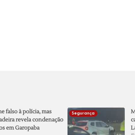
 falso à polícia, mas
M
Segurança
adeira revela condenação
c
nos em Garopaba
L