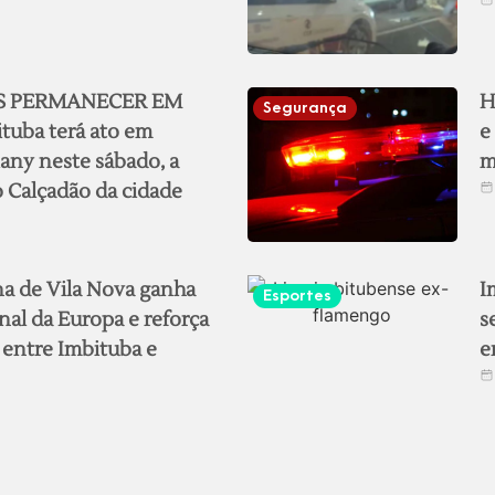
S PERMANECER EM
H
Segurança
tuba terá ato em
e
any neste sábado, a
m
o Calçadão da cidade
na de Vila Nova ganha
I
Esportes
nal da Europa e reforça
s
a entre Imbituba e
e