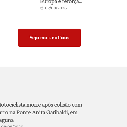
Europa e reforça
07/08/2026
ligação histórica entre
Imbituba e Portugal
Veja mais notícias
otociclista morre após colisão com
arro na Ponte Anita Garibaldi, em
aguna
08/08/2026