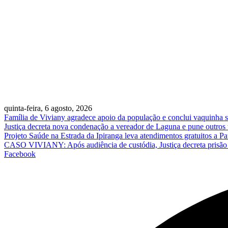
quinta-feira, 6 agosto, 2026
Família de Viviany agradece apoio da população e conclui vaquinha so
Justiça decreta nova condenação a vereador de Laguna e pune outros
Projeto Saúde na Estrada da Ipiranga leva atendimentos gratuitos a 
CASO VIVIANY: Após audiência de custódia, Justiça decreta prisão p
Facebook