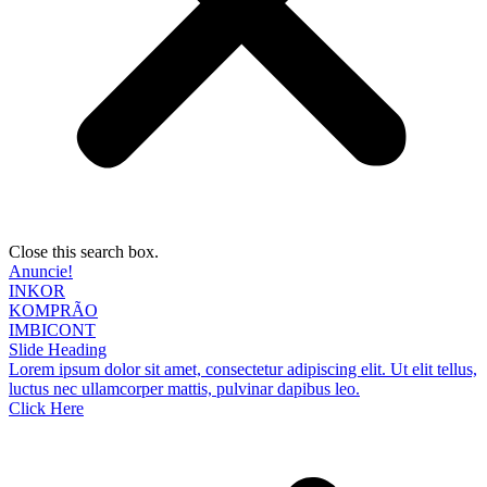
Close this search box.
Anuncie!
INKOR
KOMPRÃO
IMBICONT
Slide Heading
Lorem ipsum dolor sit amet, consectetur adipiscing elit. Ut elit tellus,
luctus nec ullamcorper mattis, pulvinar dapibus leo.
Click Here