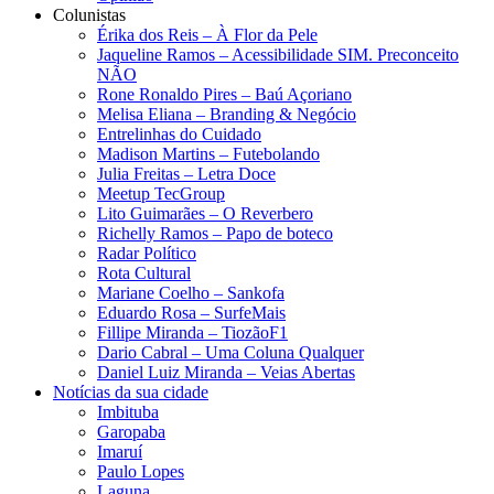
Colunistas
Érika dos Reis​ – À Flor da Pele
Jaqueline Ramos – Acessibilidade SIM. Preconceito
NÃO
Rone Ronaldo Pires – Baú Açoriano
Melisa Eliana – Branding & Negócio
Entrelinhas do Cuidado
Madison Martins – Futebolando
Julia Freitas​ – Letra Doce
Meetup TecGroup
Lito Guimarães – O Reverbero
Richelly Ramos​ – Papo de boteco
Radar Político
Rota Cultural
Mariane Coelho – Sankofa
Eduardo Rosa​ – SurfeMais
Fillipe Miranda – TiozãoF1
Dario Cabral – Uma Coluna Qualquer
Daniel Luiz Miranda – Veias Abertas
Notícias da sua cidade
Imbituba
Garopaba
Imaruí
Paulo Lopes
Laguna