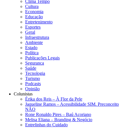
Clima Tempo
Cultura
Economia
Educação
Entretenimento
Esportes
Geral
Infraestrutura
Ambiente
Estado
Política
Publicações Legais
Segurança
Saúde
Tecnologia
Turismo
Podcasts
Opinião
Colunistas
Érika dos Reis​ – À Flor da Pele
Jaqueline Ramos – Acessibilidade SIM. Preconceito
NÃO
Rone Ronaldo Pires – Baú Açoriano
Melisa Eliana – Branding & Negócio
Entrelinhas do Cuidado