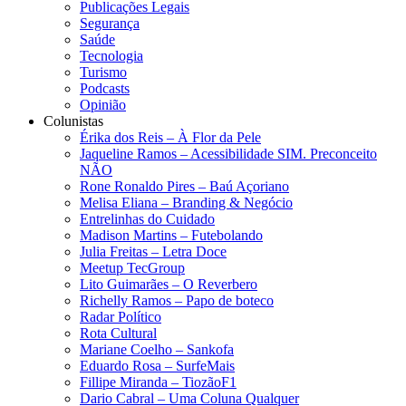
Publicações Legais
Segurança
Saúde
Tecnologia
Turismo
Podcasts
Opinião
Colunistas
Érika dos Reis​ – À Flor da Pele
Jaqueline Ramos – Acessibilidade SIM. Preconceito
NÃO
Rone Ronaldo Pires – Baú Açoriano
Melisa Eliana – Branding & Negócio
Entrelinhas do Cuidado
Madison Martins – Futebolando
Julia Freitas​ – Letra Doce
Meetup TecGroup
Lito Guimarães – O Reverbero
Richelly Ramos​ – Papo de boteco
Radar Político
Rota Cultural
Mariane Coelho – Sankofa
Eduardo Rosa​ – SurfeMais
Fillipe Miranda – TiozãoF1
Dario Cabral – Uma Coluna Qualquer