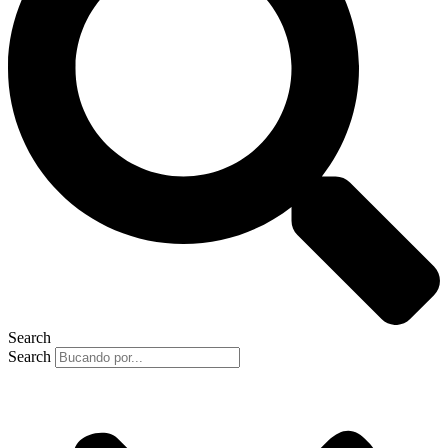
Search
Search