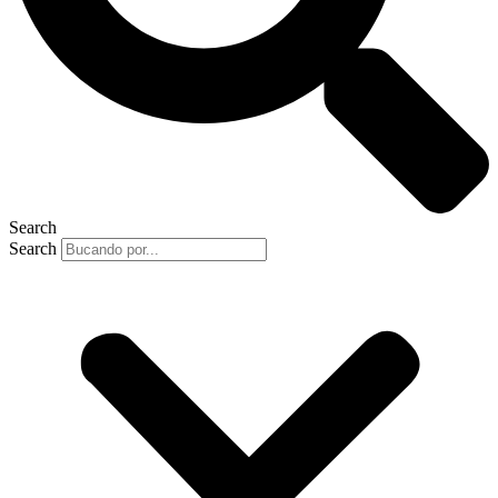
Search
Search