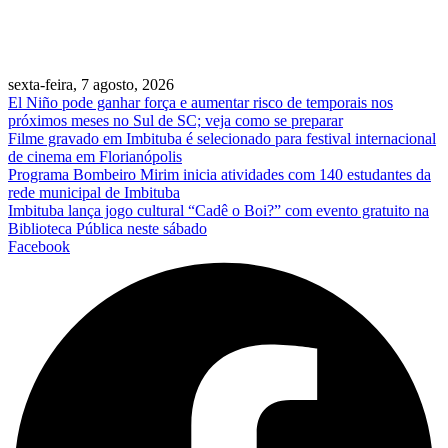
sexta-feira, 7 agosto, 2026
El Niño pode ganhar força e aumentar risco de temporais nos
próximos meses no Sul de SC; veja como se preparar
Filme gravado em Imbituba é selecionado para festival internacional
de cinema em Florianópolis
Programa Bombeiro Mirim inicia atividades com 140 estudantes da
rede municipal de Imbituba
Imbituba lança jogo cultural “Cadê o Boi?” com evento gratuito na
Biblioteca Pública neste sábado
Facebook