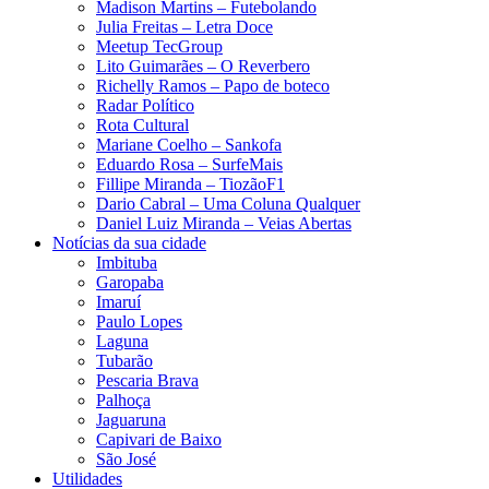
Madison Martins – Futebolando
Julia Freitas​ – Letra Doce
Meetup TecGroup
Lito Guimarães – O Reverbero
Richelly Ramos​ – Papo de boteco
Radar Político
Rota Cultural
Mariane Coelho – Sankofa
Eduardo Rosa​ – SurfeMais
Fillipe Miranda – TiozãoF1
Dario Cabral – Uma Coluna Qualquer
Daniel Luiz Miranda – Veias Abertas
Notícias da sua cidade
Imbituba
Garopaba
Imaruí
Paulo Lopes
Laguna
Tubarão
Pescaria Brava
Palhoça
Jaguaruna
Capivari de Baixo
São José
Utilidades