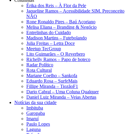
Colunistas
Érika dos Reis​ – À Flor da Pele
Jaqueline Ramos – Acessibilidade SIM. Preconceito
NÃO
Rone Ronaldo Pires – Baú Açoriano
Melisa Eliana – Branding & Negócio
Entrelinhas do Cuidado
Madison Martins – Futebolando
Julia Freitas​ – Letra Doce
Meetup TecGroup
Lito Guimarães – O Reverbero
Richelly Ramos​ – Papo de boteco
Radar Político
Rota Cultural
Mariane Coelho – Sankofa
Eduardo Rosa​ – SurfeMais
Fillipe Miranda – TiozãoF1
Dario Cabral – Uma Coluna Qualquer
Daniel Luiz Miranda – Veias Abertas
Notícias da sua cidade
Imbituba
Garopaba
Imaruí
Paulo Lopes
Laguna