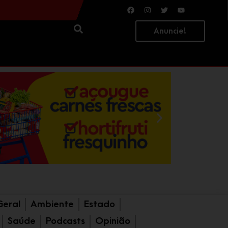
ATENÇÃO MOTORISTAS: Estrada Geral do Ouvidor terá sistema “siga e pare” durante obras de asfaltamento nesta sexta e sábado
Carro é arremessado contra ponto de ônibus após colisão; quatro pessoas ficam feridas
Anuncie!
Geral
Ambiente
Estado
Saúde
Podcasts
Opinião