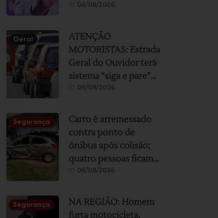
06/08/2026
contra a mulher; veja
ranking
ATENÇÃO
Geral
MOTORISTAS: Estrada
Geral do Ouvidor terá
sistema “siga e pare”
06/08/2026
durante obras de
asfaltamento nesta
sexta e sábado
Carro é arremessado
Segurança
contra ponto de
ônibus após colisão;
quatro pessoas ficam
06/08/2026
feridas
NA REGIÃO: Homem
Segurança
furta motocicleta,