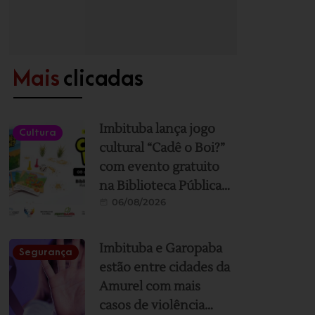
Mais
clicadas
Imbituba lança jogo
Cultura
cultural “Cadê o Boi?”
com evento gratuito
na Biblioteca Pública
06/08/2026
nesta sexta-feira
Imbituba e Garopaba
Segurança
estão entre cidades da
Amurel com mais
casos de violência