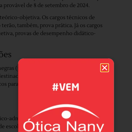
ata provável de 8 de setembro de 2024.
 teórico-objetiva. Os cargos técnicos de
 terão, também, prova prática. Já os cargos
jetiva, provas de desempenho didático-
ções
negras (pretas e pardas) e para pessoas com
destinadas às cotas ou à ampla concorrência
os para inscrição e as atribuições de cada
ico-administrativos pode chegar a R$ 4.556,92.
 escolaridade superior ao exigido para o