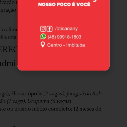
ficação (IQ), que pode representar acréscimo
neração inicial para o cargo de docente pode
alimentação de R$ 1 mil e, quando é o caso,
té a criança completar 6 anos.
ERECIDOS
 administrativos em educação
ga), Florianópolis (2 vagas
), Jaraguá do Sul-
rão (1 vaga), Urupema (6 vagas
)
nte ou ensino médio completo; 12 meses de