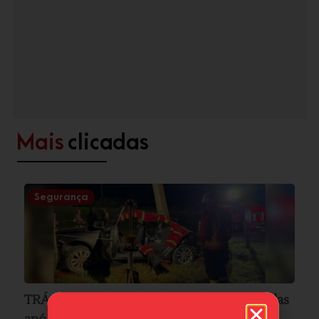
Mais
clicadas
Segurança
TRÁGICO: Mulher morre e duas ficam feridas