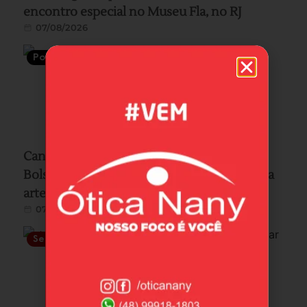
encontro especial no Museu Fla, no RJ
07/08/2026
Política
Candidato ao Senado por SC, Carlos
Bolsonaro visita Laguna e acompanha pesca
artesanal com auxílio de botos
07/08/2026
Segurança