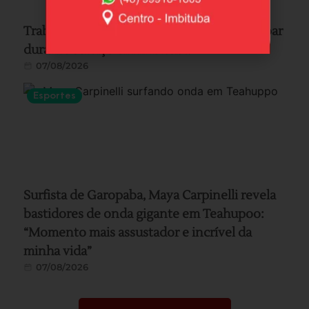
Trabalhador fica preso após barranco desabar
durante serviço em Imbituba
07/08/2026
Esportes
Surfista de Garopaba, Maya Carpinelli revela
bastidores de onda gigante em Teahupoo:
“Momento mais assustador e incrível da
minha vida”
07/08/2026