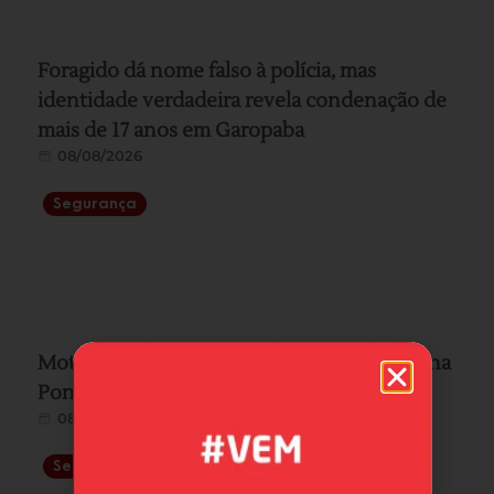
Foragido dá nome falso à polícia, mas
identidade verdadeira revela condenação de
mais de 17 anos em Garopaba
08/08/2026
Segurança
Motociclista morre após colisão com carro na
Ponte Anita Garibaldi, em Laguna
08/08/2026
Segurança