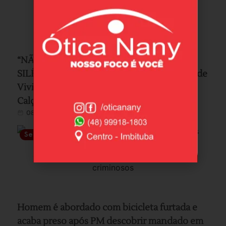
“NÃO PODEMOS PERMANECER EM
SILÊNCIO”: Imbituba terá ato em memória de
Viviany neste sábado, a partir das 10h no
Calçadão da cidade
08/08/2026
Segurança
Homem é abordado com bicicleta furtada e
acaba preso após PM descobrir mandado em