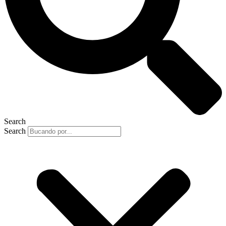
Search
Search