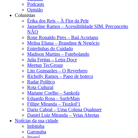
Podcasts
Opinião
Colunistas
Érika dos Reis​ – À Flor da Pele
Jaqueline Ramos – Acessibilidade SIM. Preconceito
NÃO
Rone Ronaldo Pires – Baú Açoriano
Melisa Eliana – Branding & Negócio
Entrelinhas do Cuidado
Madison Martins – Futebolando
Julia Freitas​ – Letra Doce
Meetup TecGroup
Lito Guimarães – O Reverbero
Richelly Ramos​ – Papo de boteco
Radar Político
Rota Cultural
Mariane Coelho – Sankofa
Eduardo Rosa​ – SurfeMais
Fillipe Miranda – TiozãoF1
Dario Cabral – Uma Coluna Qualquer
Daniel Luiz Miranda – Veias Abertas
Notícias da sua cidade
Imbituba
Garopaba
Imaruí