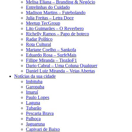
Melisa Eliana – Branding & Negócio
Entrelinhas do Cuidado
Madison Martins – Futebolando
Julia Freitas​ – Letra Doce
Meetup TecGroup
Lito Guimarães – O Reverbero
Richelly Ramos​ – Papo de boteco
Radar Político
Rota Cultural
Mariane Coelho – Sankofa
Eduardo Rosa​ – SurfeMais
Fillipe Miranda – TiozãoF1
Dario Cabral – Uma Coluna Qualquer
Daniel Luiz Miranda – Veias Abertas
Notícias da sua cidade
Imbituba
Garopaba
Imaruí
Paulo Lopes
Laguna
Tubarão
Pescaria Brava
Palhoça
Jaguaruna
Capivari de Baixo