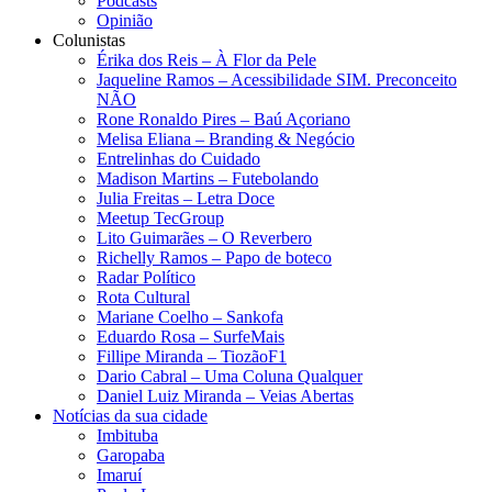
Podcasts
Opinião
Colunistas
Érika dos Reis​ – À Flor da Pele
Jaqueline Ramos – Acessibilidade SIM. Preconceito
NÃO
Rone Ronaldo Pires – Baú Açoriano
Melisa Eliana – Branding & Negócio
Entrelinhas do Cuidado
Madison Martins – Futebolando
Julia Freitas​ – Letra Doce
Meetup TecGroup
Lito Guimarães – O Reverbero
Richelly Ramos​ – Papo de boteco
Radar Político
Rota Cultural
Mariane Coelho – Sankofa
Eduardo Rosa​ – SurfeMais
Fillipe Miranda – TiozãoF1
Dario Cabral – Uma Coluna Qualquer
Daniel Luiz Miranda – Veias Abertas
Notícias da sua cidade
Imbituba
Garopaba
Imaruí