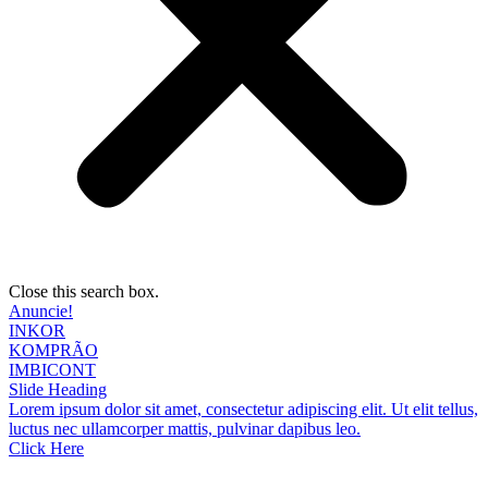
Close this search box.
Anuncie!
INKOR
KOMPRÃO
IMBICONT
Slide Heading
Lorem ipsum dolor sit amet, consectetur adipiscing elit. Ut elit tellus,
luctus nec ullamcorper mattis, pulvinar dapibus leo.
Click Here