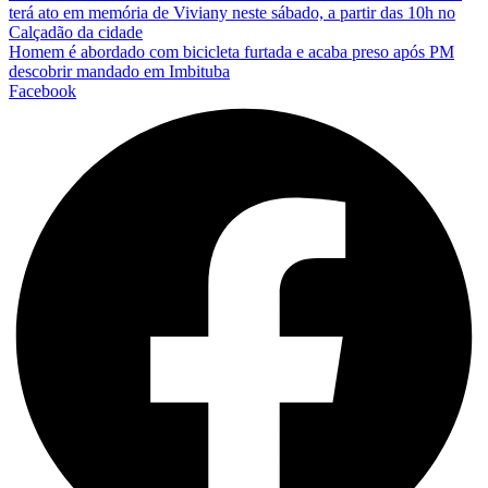
terá ato em memória de Viviany neste sábado, a partir das 10h no
Calçadão da cidade
Homem é abordado com bicicleta furtada e acaba preso após PM
descobrir mandado em Imbituba
Facebook