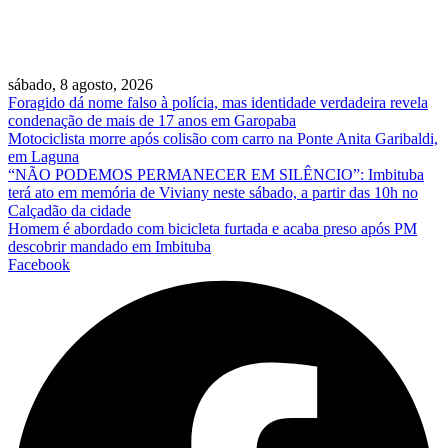
sábado, 8 agosto, 2026
Foragido dá nome falso à polícia, mas identidade verdadeira revela
condenação de mais de 17 anos em Garopaba
Motociclista morre após colisão com carro na Ponte Anita Garibaldi,
em Laguna
“NÃO PODEMOS PERMANECER EM SILÊNCIO”: Imbituba
terá ato em memória de Viviany neste sábado, a partir das 10h no
Calçadão da cidade
Homem é abordado com bicicleta furtada e acaba preso após PM
descobrir mandado em Imbituba
Facebook