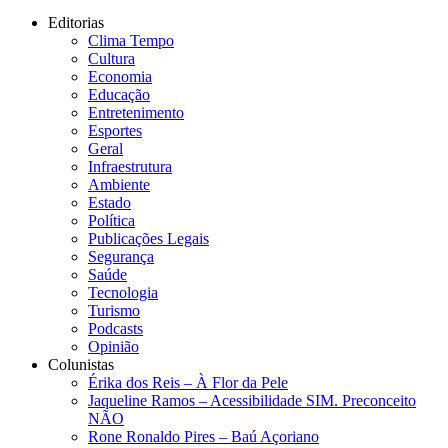
Editorias
Clima Tempo
Cultura
Economia
Educação
Entretenimento
Esportes
Geral
Infraestrutura
Ambiente
Estado
Política
Publicações Legais
Segurança
Saúde
Tecnologia
Turismo
Podcasts
Opinião
Colunistas
Érika dos Reis​ – À Flor da Pele
Jaqueline Ramos – Acessibilidade SIM. Preconceito
NÃO
Rone Ronaldo Pires – Baú Açoriano