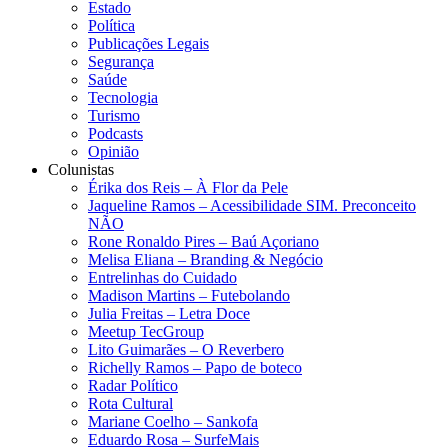
Estado
Política
Publicações Legais
Segurança
Saúde
Tecnologia
Turismo
Podcasts
Opinião
Colunistas
Érika dos Reis​ – À Flor da Pele
Jaqueline Ramos – Acessibilidade SIM. Preconceito
NÃO
Rone Ronaldo Pires – Baú Açoriano
Melisa Eliana – Branding & Negócio
Entrelinhas do Cuidado
Madison Martins – Futebolando
Julia Freitas​ – Letra Doce
Meetup TecGroup
Lito Guimarães – O Reverbero
Richelly Ramos​ – Papo de boteco
Radar Político
Rota Cultural
Mariane Coelho – Sankofa
Eduardo Rosa​ – SurfeMais