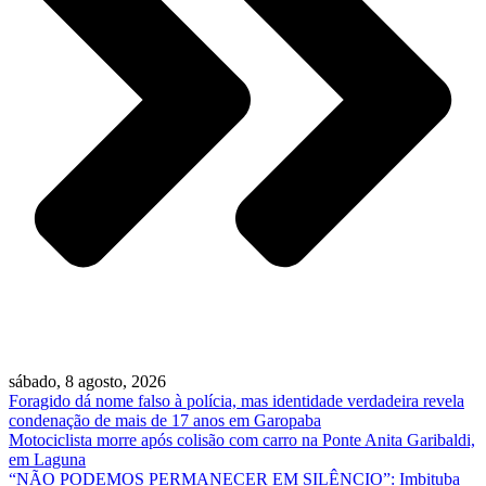
sábado, 8 agosto, 2026
Foragido dá nome falso à polícia, mas identidade verdadeira revela
condenação de mais de 17 anos em Garopaba
Motociclista morre após colisão com carro na Ponte Anita Garibaldi,
em Laguna
“NÃO PODEMOS PERMANECER EM SILÊNCIO”: Imbituba