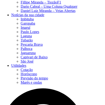
Fillipe Miranda – TiozãoF1
Dario Cabral – Uma Coluna Qualquer
Daniel Luiz Miranda – Veias Abertas
Notícias da sua cidade
Imbituba
Garopaba
Imaruí
Paulo Lopes
Laguna
Tubarão
Pescaria Brava
Palhoça
Jaguaruna
Capivari de Baixo
São José
Utilidades
Cotação
Horóscopo
Previsão do tempo
Marés e ondas