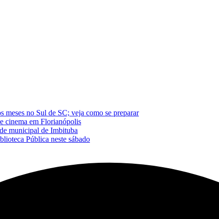
os meses no Sul de SC; veja como se preparar
de cinema em Florianópolis
de municipal de Imbituba
blioteca Pública neste sábado