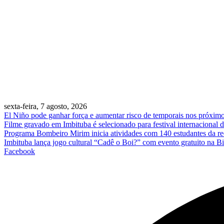
sexta-feira, 7 agosto, 2026
El Niño pode ganhar força e aumentar risco de temporais nos próxim
Filme gravado em Imbituba é selecionado para festival internacional 
Programa Bombeiro Mirim inicia atividades com 140 estudantes da re
Imbituba lança jogo cultural “Cadê o Boi?” com evento gratuito na Bi
Facebook