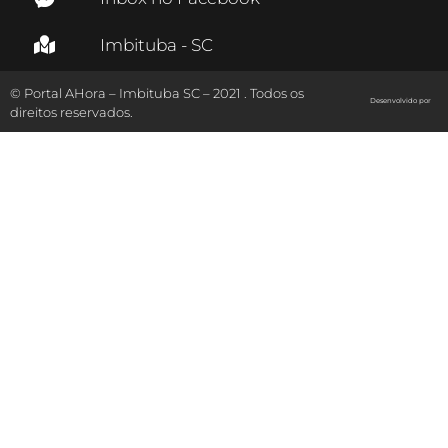
Imbituba - SC
© Portal AHora – Imbituba SC – 2021 . Todos os
Desenvolvido por
direitos reservados.