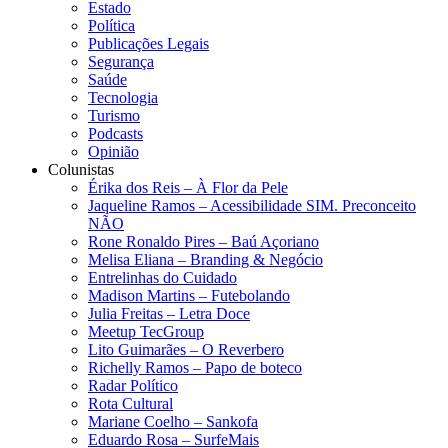
Estado
Política
Publicações Legais
Segurança
Saúde
Tecnologia
Turismo
Podcasts
Opinião
Colunistas
Érika dos Reis​ – À Flor da Pele
Jaqueline Ramos – Acessibilidade SIM. Preconceito
NÃO
Rone Ronaldo Pires – Baú Açoriano
Melisa Eliana – Branding & Negócio
Entrelinhas do Cuidado
Madison Martins – Futebolando
Julia Freitas​ – Letra Doce
Meetup TecGroup
Lito Guimarães – O Reverbero
Richelly Ramos​ – Papo de boteco
Radar Político
Rota Cultural
Mariane Coelho – Sankofa
Eduardo Rosa​ – SurfeMais