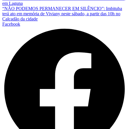
em Laguna
“NÃO PODEMOS PERMANECER EM SILÊNCIO”: Imbituba
terá ato em memória de Viviany neste sábado, a partir das 10h no
Calçadão da cidade
Facebook