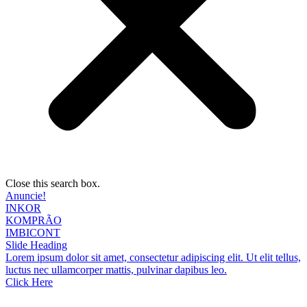
Close this search box.
Anuncie!
INKOR
KOMPRÃO
IMBICONT
Slide Heading
Lorem ipsum dolor sit amet, consectetur adipiscing elit. Ut elit tellus,
luctus nec ullamcorper mattis, pulvinar dapibus leo.
Click Here