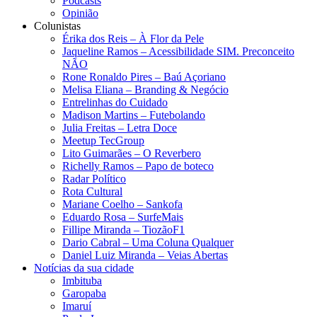
Podcasts
Opinião
Colunistas
Érika dos Reis​ – À Flor da Pele
Jaqueline Ramos – Acessibilidade SIM. Preconceito
NÃO
Rone Ronaldo Pires – Baú Açoriano
Melisa Eliana – Branding & Negócio
Entrelinhas do Cuidado
Madison Martins – Futebolando
Julia Freitas​ – Letra Doce
Meetup TecGroup
Lito Guimarães – O Reverbero
Richelly Ramos​ – Papo de boteco
Radar Político
Rota Cultural
Mariane Coelho – Sankofa
Eduardo Rosa​ – SurfeMais
Fillipe Miranda – TiozãoF1
Dario Cabral – Uma Coluna Qualquer
Daniel Luiz Miranda – Veias Abertas
Notícias da sua cidade
Imbituba
Garopaba
Imaruí