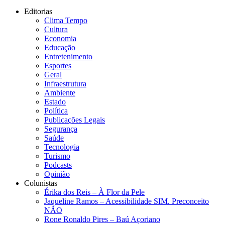
Editorias
Clima Tempo
Cultura
Economia
Educação
Entretenimento
Esportes
Geral
Infraestrutura
Ambiente
Estado
Política
Publicações Legais
Segurança
Saúde
Tecnologia
Turismo
Podcasts
Opinião
Colunistas
Érika dos Reis​ – À Flor da Pele
Jaqueline Ramos – Acessibilidade SIM. Preconceito
NÃO
Rone Ronaldo Pires – Baú Açoriano