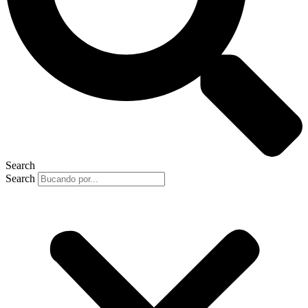
Search
Search