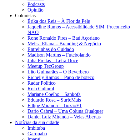
Podcasts
Opinião
Colunistas
Érika dos Reis​ – À Flor da Pele
Jaqueline Ramos – Acessibilidade SIM. Preconceito
NÃO
Rone Ronaldo Pires – Baú Açoriano
Melisa Eliana – Branding & Negócio
Entrelinhas do Cuidado
Madison Martins – Futebolando
Julia Freitas​ – Letra Doce
Meetup TecGroup
Lito Guimarães – O Reverbero
Richelly Ramos​ – Papo de boteco
Radar Político
Rota Cultural
Mariane Coelho – Sankofa
Eduardo Rosa​ – SurfeMais
Fillipe Miranda – TiozãoF1
Dario Cabral – Uma Coluna Qualquer
Daniel Luiz Miranda – Veias Abertas
Notícias da sua cidade
Imbituba
Garopaba
Imaruí