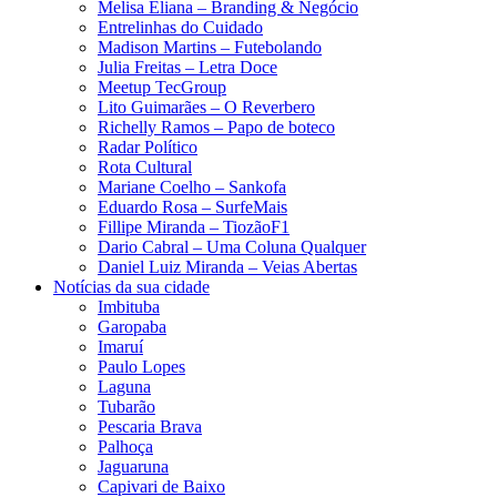
Melisa Eliana – Branding & Negócio
Entrelinhas do Cuidado
Madison Martins – Futebolando
Julia Freitas​ – Letra Doce
Meetup TecGroup
Lito Guimarães – O Reverbero
Richelly Ramos​ – Papo de boteco
Radar Político
Rota Cultural
Mariane Coelho – Sankofa
Eduardo Rosa​ – SurfeMais
Fillipe Miranda – TiozãoF1
Dario Cabral – Uma Coluna Qualquer
Daniel Luiz Miranda – Veias Abertas
Notícias da sua cidade
Imbituba
Garopaba
Imaruí
Paulo Lopes
Laguna
Tubarão
Pescaria Brava
Palhoça
Jaguaruna
Capivari de Baixo