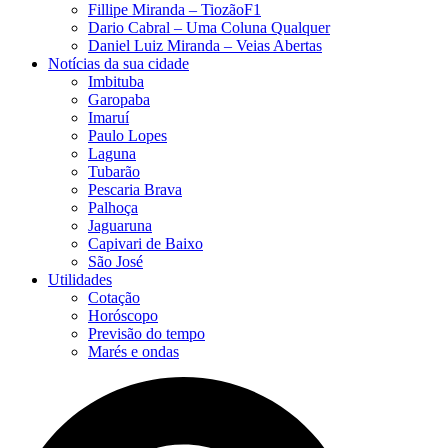
Fillipe Miranda – TiozãoF1
Dario Cabral – Uma Coluna Qualquer
Daniel Luiz Miranda – Veias Abertas
Notícias da sua cidade
Imbituba
Garopaba
Imaruí
Paulo Lopes
Laguna
Tubarão
Pescaria Brava
Palhoça
Jaguaruna
Capivari de Baixo
São José
Utilidades
Cotação
Horóscopo
Previsão do tempo
Marés e ondas