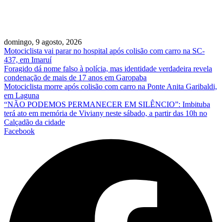
domingo, 9 agosto, 2026
Motociclista vai parar no hospital após colisão com carro na SC-
437, em Imaruí
Foragido dá nome falso à polícia, mas identidade verdadeira revela
condenação de mais de 17 anos em Garopaba
Motociclista morre após colisão com carro na Ponte Anita Garibaldi,
em Laguna
“NÃO PODEMOS PERMANECER EM SILÊNCIO”: Imbituba
terá ato em memória de Viviany neste sábado, a partir das 10h no
Calçadão da cidade
Facebook