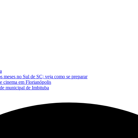
a
os meses no Sul de SC; veja como se preparar
de cinema em Florianópolis
de municipal de Imbituba