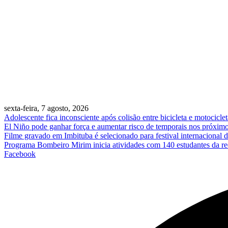
sexta-feira, 7 agosto, 2026
Adolescente fica inconsciente após colisão entre bicicleta e motociclet
El Niño pode ganhar força e aumentar risco de temporais nos próxim
Filme gravado em Imbituba é selecionado para festival internacional 
Programa Bombeiro Mirim inicia atividades com 140 estudantes da re
Facebook