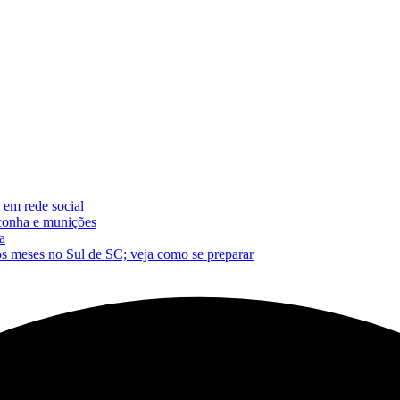
 em rede social
conha e munições
a
os meses no Sul de SC; veja como se preparar