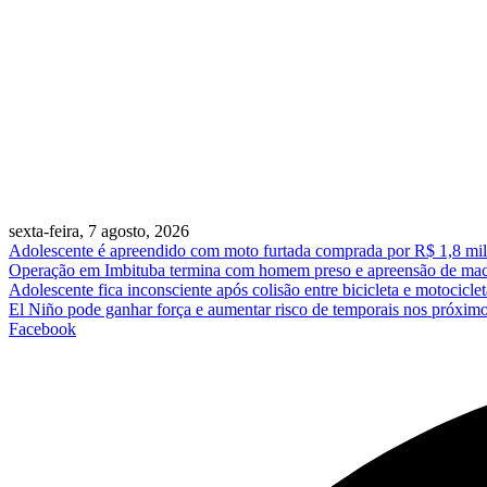
sexta-feira, 7 agosto, 2026
Adolescente é apreendido com moto furtada comprada por R$ 1,8 mil
Operação em Imbituba termina com homem preso e apreensão de ma
Adolescente fica inconsciente após colisão entre bicicleta e motociclet
El Niño pode ganhar força e aumentar risco de temporais nos próxim
Facebook