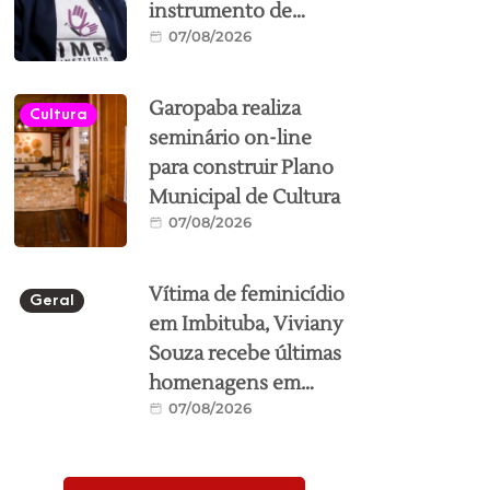
instrumento de
07/08/2026
proteção às mulheres
no Brasil; conheça os
direitos
Garopaba realiza
Cultura
seminário on-line
para construir Plano
Municipal de Cultura
07/08/2026
Vítima de feminicídio
Geral
em Imbituba, Viviany
Souza recebe últimas
homenagens em
07/08/2026
Mato Grosso