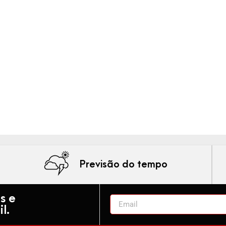
Previsão do tempo
s e
l.