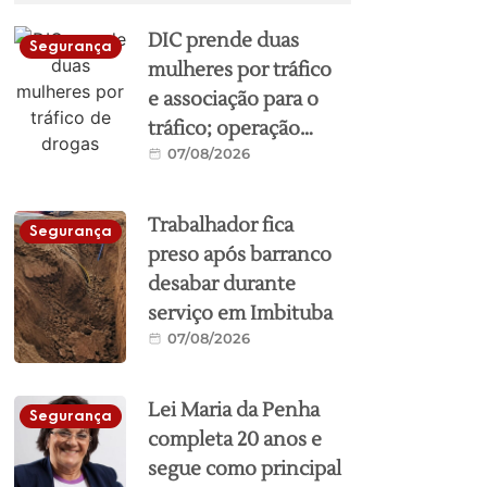
DIC prende duas
Segurança
mulheres por tráfico
e associação para o
tráfico; operação
07/08/2026
teve apoio da Polícia
Militar e resultou na
apreensão de drogas
Trabalhador fica
Segurança
e dinheiro
preso após barranco
desabar durante
serviço em Imbituba
07/08/2026
Lei Maria da Penha
Segurança
completa 20 anos e
segue como principal