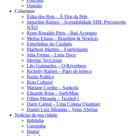
Podcasts
Opinião
Colunistas
Érika dos Reis​ – À Flor da Pele
Jaqueline Ramos – Acessibilidade SIM. Preconceito
NÃO
Rone Ronaldo Pires – Baú Açoriano
Melisa Eliana – Branding & Negócio
Entrelinhas do Cuidado
Madison Martins – Futebolando
Julia Freitas​ – Letra Doce
Meetup TecGroup
Lito Guimarães – O Reverbero
Richelly Ramos​ – Papo de boteco
Radar Político
Rota Cultural
Mariane Coelho – Sankofa
Eduardo Rosa​ – SurfeMais
Fillipe Miranda – TiozãoF1
Dario Cabral – Uma Coluna Qualquer
Daniel Luiz Miranda – Veias Abertas
Notícias da sua cidade
Imbituba
Garopaba
Imaruí