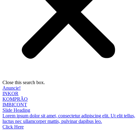
Close this search box.
Anuncie!
INKOR
KOMPRÃO
IMBICONT
Slide Heading
Lorem ipsum dolor sit amet, consectetur adipiscing elit. Ut elit tellus,
luctus nec ullamcorper mattis, pulvinar dapibus leo.
Click Here