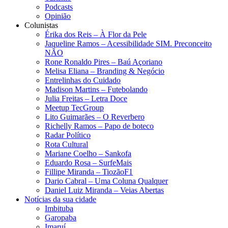
Podcasts
Opinião
Colunistas
Érika dos Reis​ – À Flor da Pele
Jaqueline Ramos – Acessibilidade SIM. Preconceito
NÃO
Rone Ronaldo Pires – Baú Açoriano
Melisa Eliana – Branding & Negócio
Entrelinhas do Cuidado
Madison Martins – Futebolando
Julia Freitas​ – Letra Doce
Meetup TecGroup
Lito Guimarães – O Reverbero
Richelly Ramos​ – Papo de boteco
Radar Político
Rota Cultural
Mariane Coelho – Sankofa
Eduardo Rosa​ – SurfeMais
Fillipe Miranda – TiozãoF1
Dario Cabral – Uma Coluna Qualquer
Daniel Luiz Miranda – Veias Abertas
Notícias da sua cidade
Imbituba
Garopaba
Imaruí