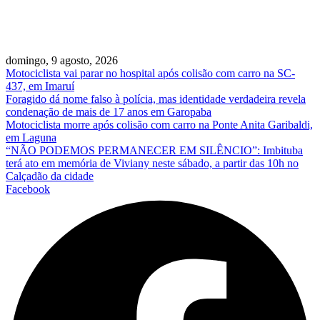
domingo, 9 agosto, 2026
Motociclista vai parar no hospital após colisão com carro na SC-
437, em Imaruí
Foragido dá nome falso à polícia, mas identidade verdadeira revela
condenação de mais de 17 anos em Garopaba
Motociclista morre após colisão com carro na Ponte Anita Garibaldi,
em Laguna
“NÃO PODEMOS PERMANECER EM SILÊNCIO”: Imbituba
terá ato em memória de Viviany neste sábado, a partir das 10h no
Calçadão da cidade
Facebook