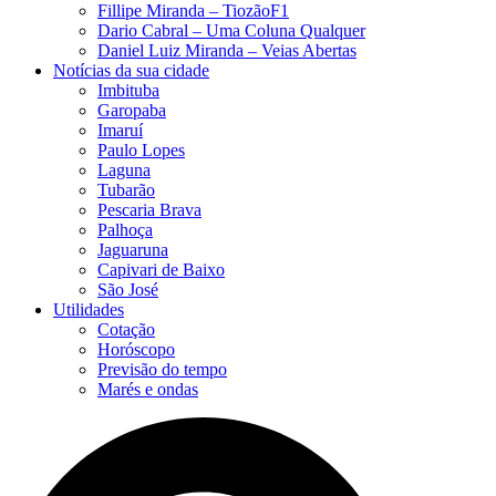
Fillipe Miranda – TiozãoF1
Dario Cabral – Uma Coluna Qualquer
Daniel Luiz Miranda – Veias Abertas
Notícias da sua cidade
Imbituba
Garopaba
Imaruí
Paulo Lopes
Laguna
Tubarão
Pescaria Brava
Palhoça
Jaguaruna
Capivari de Baixo
São José
Utilidades
Cotação
Horóscopo
Previsão do tempo
Marés e ondas