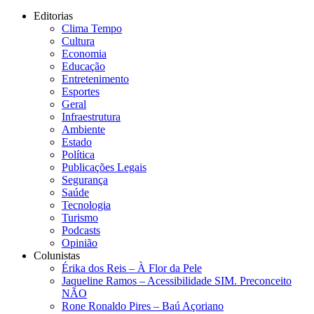
Editorias
Clima Tempo
Cultura
Economia
Educação
Entretenimento
Esportes
Geral
Infraestrutura
Ambiente
Estado
Política
Publicações Legais
Segurança
Saúde
Tecnologia
Turismo
Podcasts
Opinião
Colunistas
Érika dos Reis​ – À Flor da Pele
Jaqueline Ramos – Acessibilidade SIM. Preconceito
NÃO
Rone Ronaldo Pires – Baú Açoriano