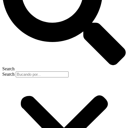
Search
Search