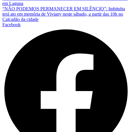
em Laguna
“NÃO PODEMOS PERMANECER EM SILÊNCIO”: Imbituba
terá ato em memória de Viviany neste sábado, a partir das 10h no
Calçadão da cidade
Facebook