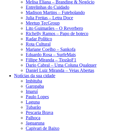
Melisa Eliana – Branding & Negócio
Entrelinhas do Cuidado
Madison Martins – Futebolando
Julia Freitas​ – Letra Doce
Meetup TecGroup
Lito Guimarães – O Reverbero
Richelly Ramos​ – Papo de boteco
Radar Político
Rota Cultural
Mariane Coelho – Sankofa
Eduardo Rosa​ – SurfeMais
Fillipe Miranda – TiozãoF1
Dario Cabral – Uma Coluna Qualquer
Daniel Luiz Miranda – Veias Abertas
Notícias da sua cidade
Imbituba
Garopaba
Imaruí
Paulo Lopes
Laguna
Tubarão
Pescaria Brava
Palhoça
Jaguaruna
Capivari de Baixo