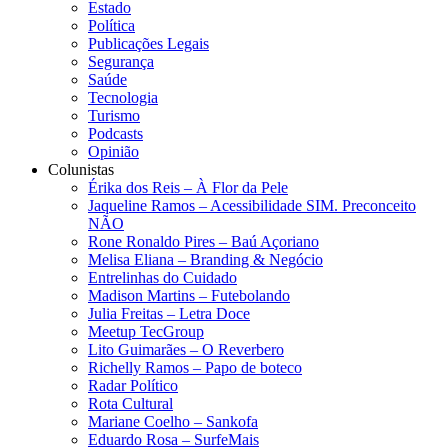
Estado
Política
Publicações Legais
Segurança
Saúde
Tecnologia
Turismo
Podcasts
Opinião
Colunistas
Érika dos Reis​ – À Flor da Pele
Jaqueline Ramos – Acessibilidade SIM. Preconceito
NÃO
Rone Ronaldo Pires – Baú Açoriano
Melisa Eliana – Branding & Negócio
Entrelinhas do Cuidado
Madison Martins – Futebolando
Julia Freitas​ – Letra Doce
Meetup TecGroup
Lito Guimarães – O Reverbero
Richelly Ramos​ – Papo de boteco
Radar Político
Rota Cultural
Mariane Coelho – Sankofa
Eduardo Rosa​ – SurfeMais