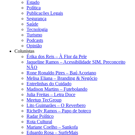
Estado
Política
Publicações Legais
Segurança
Saúde
Tecnologia
Turismo
Podcasts
Opinião
Colunistas
Érika dos Reis​ – À Flor da Pele
Jaqueline Ramos – Acessibilidade SIM. Preconceito
NÃO
Rone Ronaldo Pires – Baú Açoriano
Melisa Eliana – Branding & Negócio
Entrelinhas do Cuidado
Madison Martins – Futebolando
Julia Freitas​ – Letra Doce
Meetup TecGroup
Lito Guimarães – O Reverbero
Richelly Ramos​ – Papo de boteco
Radar Político
Rota Cultural
Mariane Coelho – Sankofa
Eduardo Rosa​ – SurfeMais