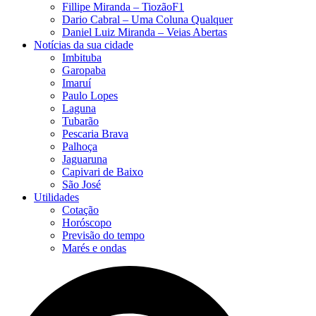
Fillipe Miranda – TiozãoF1
Dario Cabral – Uma Coluna Qualquer
Daniel Luiz Miranda – Veias Abertas
Notícias da sua cidade
Imbituba
Garopaba
Imaruí
Paulo Lopes
Laguna
Tubarão
Pescaria Brava
Palhoça
Jaguaruna
Capivari de Baixo
São José
Utilidades
Cotação
Horóscopo
Previsão do tempo
Marés e ondas