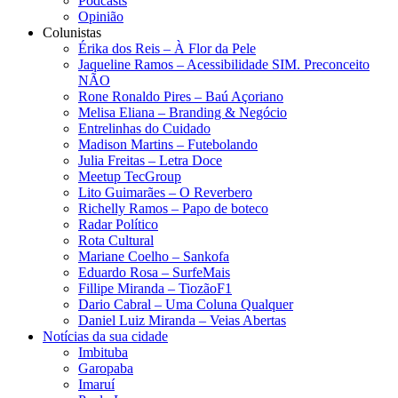
Podcasts
Opinião
Colunistas
Érika dos Reis​ – À Flor da Pele
Jaqueline Ramos – Acessibilidade SIM. Preconceito
NÃO
Rone Ronaldo Pires – Baú Açoriano
Melisa Eliana – Branding & Negócio
Entrelinhas do Cuidado
Madison Martins – Futebolando
Julia Freitas​ – Letra Doce
Meetup TecGroup
Lito Guimarães – O Reverbero
Richelly Ramos​ – Papo de boteco
Radar Político
Rota Cultural
Mariane Coelho – Sankofa
Eduardo Rosa​ – SurfeMais
Fillipe Miranda – TiozãoF1
Dario Cabral – Uma Coluna Qualquer
Daniel Luiz Miranda – Veias Abertas
Notícias da sua cidade
Imbituba
Garopaba
Imaruí