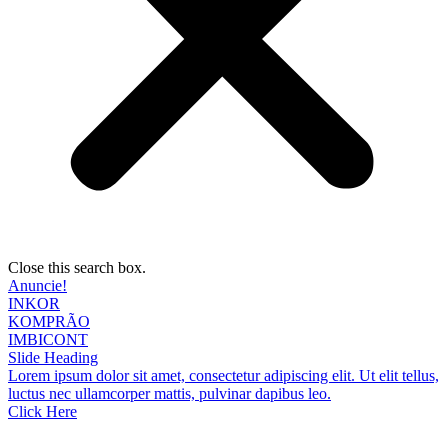
Close this search box.
Anuncie!
INKOR
KOMPRÃO
IMBICONT
Slide Heading
Lorem ipsum dolor sit amet, consectetur adipiscing elit. Ut elit tellus,
luctus nec ullamcorper mattis, pulvinar dapibus leo.
Click Here