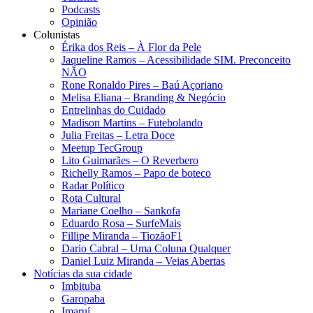
Podcasts
Opinião
Colunistas
Érika dos Reis​ – À Flor da Pele
Jaqueline Ramos – Acessibilidade SIM. Preconceito
NÃO
Rone Ronaldo Pires – Baú Açoriano
Melisa Eliana – Branding & Negócio
Entrelinhas do Cuidado
Madison Martins – Futebolando
Julia Freitas​ – Letra Doce
Meetup TecGroup
Lito Guimarães – O Reverbero
Richelly Ramos​ – Papo de boteco
Radar Político
Rota Cultural
Mariane Coelho – Sankofa
Eduardo Rosa​ – SurfeMais
Fillipe Miranda – TiozãoF1
Dario Cabral – Uma Coluna Qualquer
Daniel Luiz Miranda – Veias Abertas
Notícias da sua cidade
Imbituba
Garopaba
Imaruí