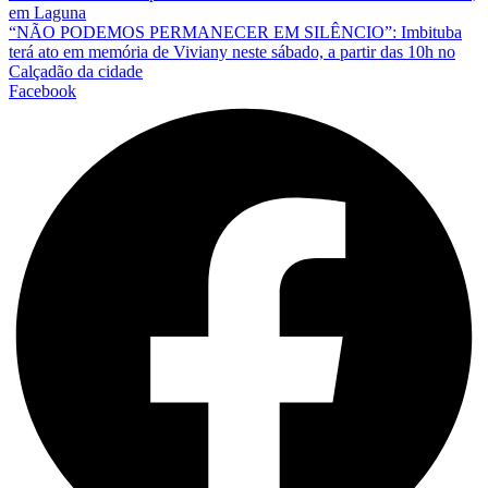
em Laguna
“NÃO PODEMOS PERMANECER EM SILÊNCIO”: Imbituba
terá ato em memória de Viviany neste sábado, a partir das 10h no
Calçadão da cidade
Facebook