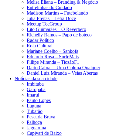
Melisa Eliana – Branding & Negócio
Entrelinhas do Cuidado
Madison Martins – Futebolando
Julia Freitas​ – Letra Doce
Meetup TecGroup
Lito Guimarães – O Reverbero
Richelly Ramos​ – Papo de boteco
Radar Político
Rota Cultural
Mariane Coelho – Sankofa
Eduardo Rosa​ – SurfeMais
Fillipe Miranda – TiozãoF1
Dario Cabral – Uma Coluna Qualquer
Daniel Luiz Miranda – Veias Abertas
Notícias da sua cidade
Imbituba
Garopaba
Imaruí
Paulo Lopes
Laguna
Tubarão
Pescaria Brava
Palhoça
Jaguaruna
Capivari de Baixo