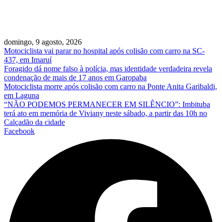
domingo, 9 agosto, 2026
Motociclista vai parar no hospital após colisão com carro na SC-
437, em Imaruí
Foragido dá nome falso à polícia, mas identidade verdadeira revela
condenação de mais de 17 anos em Garopaba
Motociclista morre após colisão com carro na Ponte Anita Garibaldi,
em Laguna
“NÃO PODEMOS PERMANECER EM SILÊNCIO”: Imbituba
terá ato em memória de Viviany neste sábado, a partir das 10h no
Calçadão da cidade
Facebook