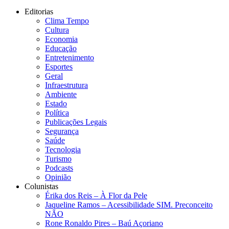
Editorias
Clima Tempo
Cultura
Economia
Educação
Entretenimento
Esportes
Geral
Infraestrutura
Ambiente
Estado
Política
Publicações Legais
Segurança
Saúde
Tecnologia
Turismo
Podcasts
Opinião
Colunistas
Érika dos Reis​ – À Flor da Pele
Jaqueline Ramos – Acessibilidade SIM. Preconceito
NÃO
Rone Ronaldo Pires – Baú Açoriano