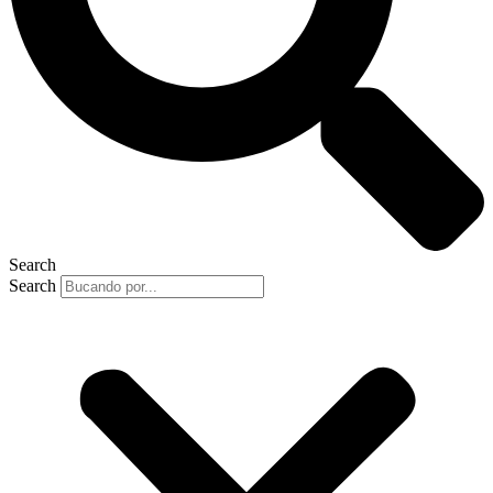
Search
Search